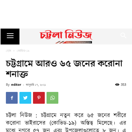
হোম
কোভিড-১৯
চট্টগ্রামে আরও ৬৫ জনের করোনা
শনাক্ত
By
editor
-
জানুয়ারি ১৭, ২০২১
353
চট্টলা নিউজ : চট্টগ্রামে নতুন করে ৬৫ জনের শরীরে
করোনা ভাইরাসের (কোভিড-১৯) অস্তিত্ব মিলেছে। এর
মধ্যে নগরে ৫৭ জন এবং উপজেলাগুলোতে ৮ জন। এ