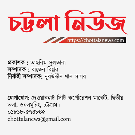
প্রকাশক :
তাছনিম সুলতানা
সম্পাদক :
বাতেন বিপ্লব
নির্বাহী সম্পাদক:
নুরউদ্দীন খান সাগর
যোগাযোগ:
দেওয়ানহাট সিটি কর্পোরেশন মার্কেট, দ্বিতীয়
তলা, ডবলমুরিং, চট্টগ্রাম।
০১৮১৮-৫৭৪৮৪৫
chottalanews@gmail.com