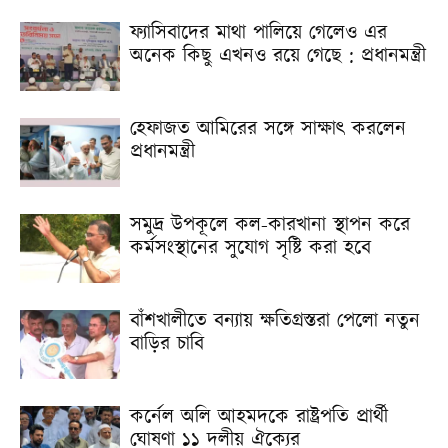
ফ্যাসিবাদের মাথা পালিয়ে গেলেও এর
অনেক কিছু এখনও রয়ে গেছে : প্রধানমন্ত্রী
হেফাজত আমিরের সঙ্গে সাক্ষাৎ করলেন
প্রধানমন্ত্রী
সমুদ্র উপকূলে কল-কারখানা স্থাপন করে
কর্মসংস্থানের সুযোগ সৃষ্টি করা হবে
বাঁশখালীতে বন্যায় ক্ষতিগ্রস্তরা পেলো নতুন
বাড়ির চাবি
কর্নেল অলি আহমদকে রাষ্ট্রপতি প্রার্থী
ঘোষণা ১১ দলীয় ঐক্যের