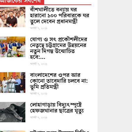
আজকের সর্বশেষ
বাঁশখালীতে বন্যায় ঘর
হারানো ১০০ পরিবারকে ঘর
তুলে দেবেন প্রধানমন্ত্রী
আগস্ট ৭, ২০২৬
যোগ্য ও সৎ প্রকৌশলীদের
নেতৃত্বে চট্টগ্রামের উন্নয়নের
নতুন দিগন্ত উন্মোচিত
হবে:...
আগস্ট ৭, ২০২৬
বাংলাদেশের ওপর আর
কোনো তাবেদারি চলবে না:
ভূমি প্রতিমন্ত্রী
আগস্ট ৭, ২০২৬
লোহাগাড়ায় বিদ্যুৎস্পৃষ্টে
হেফজখানার ছাত্রের মৃত্যু
আগস্ট ৭, ২০২৬