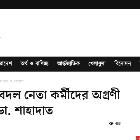
রাদেশ
অর্থ ও বাণিজ্য
আর্ন্তজাতিক
খেলাধুলা
বিনোদন
খতে হবে: ডা. শাহাদাত
 যুবদল নেতা কর্মীদের অগ্রণী
ডা. শাহাদাত
488