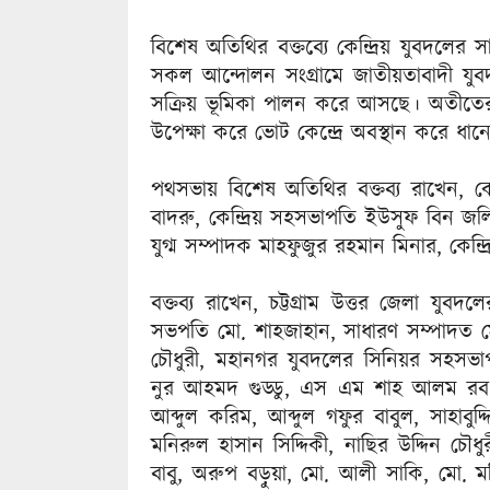
বিশেষ অতিথির বক্তব্যে কেন্দ্রিয় যুবদলের
সকল আন্দোলন সংগ্রামে জাতীয়তাবাদী যুবদল
সক্রিয় ভূমিকা পালন করে আসছে। অতীতে
উপেক্ষা করে ভোট কেন্দ্রে অবস্থান করে ধা
পথসভায় বিশেষ অতিথির বক্তব্য রাখেন, ক
বাদরু, কেন্দ্রিয় সহসভাপতি ইউসুফ বিন জল
যুগ্ম সম্পাদক মাহফুজুর রহমান মিনার, কেন
বক্তব্য রাখেন, চট্টগ্রাম উত্তর জেলা যু
সভপতি মো. শাহজাহান, সাধারণ সম্পাদত 
চৌধুরী, মহানগর যুবদলের সিনিয়র সহসভ
নুর আহমদ গুড্ডু, এস এম শাহ আলম রব,
আব্দুল করিম, আব্দুল গফুর বাবুল, সাহাবুদ্
মনিরুল হাসান সিদ্দিকী, নাছির উদ্দিন চৌধ
বাবু, অরুপ বড়ুয়া, মো. আলী সাকি, মো. মন