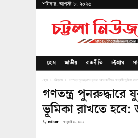
শনিবার, আগস্ট ৮, ২০২৬
Chottala
News
হোম
জাতীয়
রাজনীতি
চট্টগ্রাম
সা
হোম
চট্টগ্রাম
গণতন্ত্র পুনরুদ্ধারে যুবদল নেতা কর্মীদের অগ্রণী ভূমিকা রা
গণতন্ত্র পুনরুদ্ধারে
ভূমিকা রাখতে হবে: 
By
editor
-
জানুয়ারি ২১, ২০২১