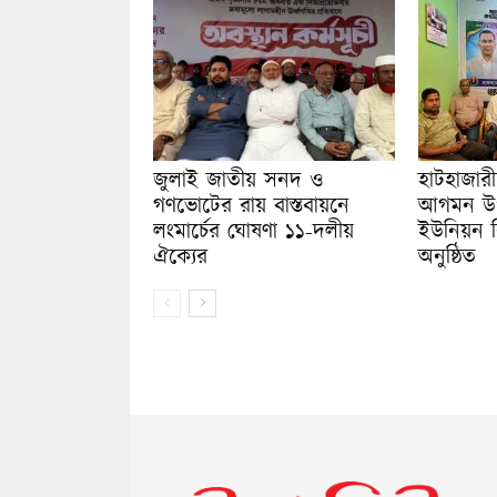
জুলাই জাতীয় সনদ ও
হাটহাজারীত
গণভোটের রায় বাস্তবায়নে
আগমন উপল
লংমার্চের ঘোষণা ১১-দলীয়
ইউনিয়ন ব
ঐক্যের
অনুষ্ঠিত