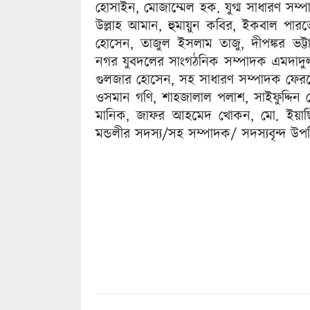
হোসাইন, মোজাম্মেল হক. যুগ্ম সাধারণ সম্
উল্লাহ আমান, হুমায়ুন কবির, ইকবাল পারভে
হোসেন, তাজুল ইসলাম তাজু, দীপঙ্কর ভট্ট
নগর যুবদলের সাংগঠনিক সম্পাদক এমদাদু
গুলজার হোসেন, সহ সাধারণ সম্পাদক ফেরদ
ওসমান গণি, শাহজালাল পলাশ, সাইফুদ্দিন
মানিক, জাফর আহমেদ খোকন, মো. ইয়াছি
মন্ডলীর সদস্য/সহ সম্পাদক/ সদস্যবৃন্দ উপ