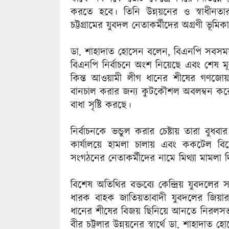
করতে হবে। তিনি উন্নয়নের ও স্বাধীনতার 
চট্টগ্রামের যুবদল নেতাকর্মীদের অগ্রণী ভূ
ডা. শাহাদাত হোসেন বলেন, বিএনপি সবসময় গণত
বিএনপি নির্বাচনে অংশ নিয়েছে এবং শেষ মূহুর
কিন্ত আওয়ামী লীগ ধানের শীষের গণজোয়
বানচাল করার জন্য কুটকৌশল অবলম্বন করে 
বাধা সৃষ্টি করছে।
নির্বাচনকে ভন্ডুল করার চেষ্টায় তারা বু
কার্যালয়ে হামলা চালায় এবং ককটেল বি
সংগঠনের নেতাকর্মীদের নামে মিথ্যা মামলা 
বিশেষ অতিথির বক্তব্যে কেন্দ্রিয় যুবদল
ধারক বাহক জাতিয়তাবাদী যুবদলের জিয়ার
ধানের শীষের বিজয় ছিনিয়ে আনতে নিরলসভাব
বীর চট্টলার উন্নয়নের স্বার্থে ডা. শাহাদা