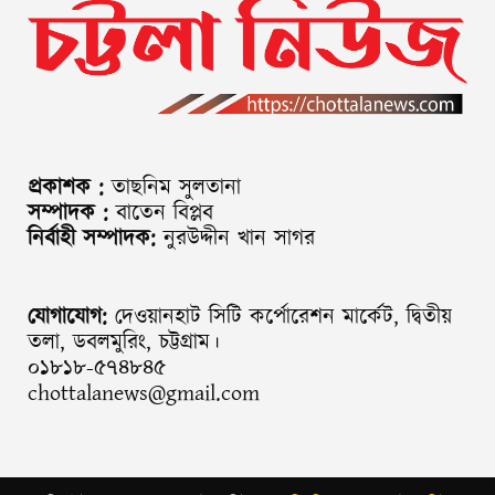
প্রকাশক :
তাছনিম সুলতানা
সম্পাদক :
বাতেন বিপ্লব
নির্বাহী সম্পাদক:
নুরউদ্দীন খান সাগর
যোগাযোগ:
দেওয়ানহাট সিটি কর্পোরেশন মার্কেট, দ্বিতীয়
তলা, ডবলমুরিং, চট্টগ্রাম।
০১৮১৮-৫৭৪৮৪৫
chottalanews@gmail.com