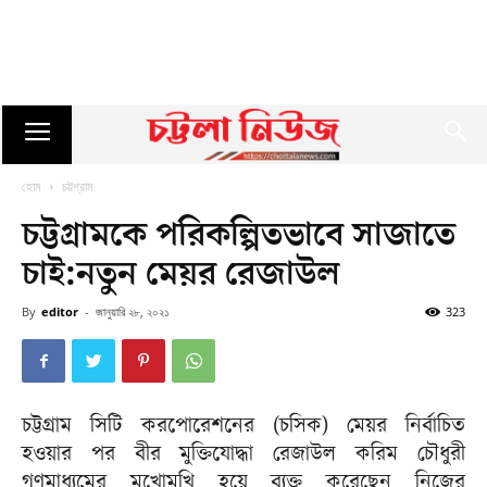
হোম
চট্টগ্রাম
চট্টগ্রামকে পরিকল্পিতভাবে সাজাতে
চাই:নতুন মেয়র রেজাউল
By
editor
-
জানুয়ারি ২৮, ২০২১
323
চট্টগ্রাম সিটি করপোরেশনের (চসিক) মেয়র নির্বাচিত
হওয়ার পর বীর মুক্তিযোদ্ধা রেজাউল করিম চৌধুরী
গণমাধ্যমের মুখোমুখি হয়ে ব্যক্ত করেছেন নিজের