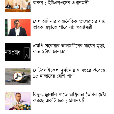
করুন : ইউএনওদের প্রধানমন্ত্রী
শেখ হাসিনার রাজনৈতিক তৎপরতার দায়
ভারত এড়াতে পারে না: স্বরাষ্ট্রমন্ত্রী
এমপি সরোয়ার আলমগীরের মায়ের মৃত্যু,
রাত ৯টায় জানাজা
মোটরসাইকেল দুর্ঘটনায় ৭ বছরে ঝরেছে
১৫ হাজারের বেশি প্রাণ
বিদ্যুৎ-জ্বালানি খাতে অস্থিরতা তৈরির চেষ্টা
করছে একটি চক্র : প্রধানমন্ত্রী