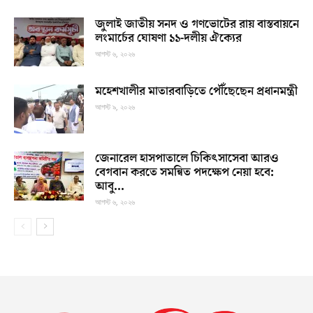
জুলাই জাতীয় সনদ ও গণভোটের রায় বাস্তবায়নে
লংমার্চের ঘোষণা ১১-দলীয় ঐক্যের
আগস্ট ৬, ২০২৬
মহেশখালীর মাতারবাড়িতে পৌঁছেছেন প্রধানমন্ত্রী
আগস্ট ৯, ২০২৬
জেনারেল হাসপাতালে চিকিৎসাসেবা আরও
বেগবান করতে সমন্বিত পদক্ষেপ নেয়া হবে:
আবু...
আগস্ট ৬, ২০২৬