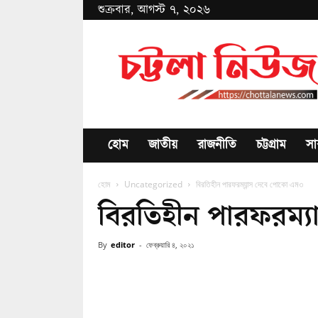
শুক্রবার, আগস্ট ৭, ২০২৬
Chottala
News
হোম
জাতীয়
রাজনীতি
চট্টগ্রাম
সা
হোম
Uncategorized
বিরতিহীন পারফরম্যান্স দেবে পোকো এম৩
বিরতিহীন পারফরম্য
By
editor
-
ফেব্রুয়ারি ৪, ২০২১