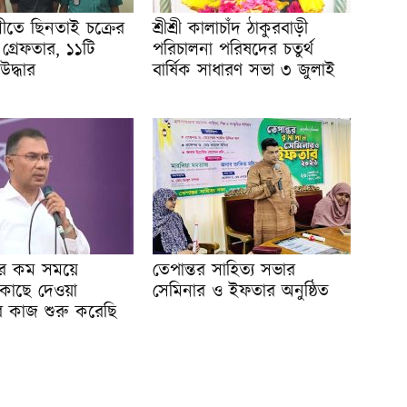
তে ছিনতাই চক্রের
শ্রীশ্রী কালাচাঁদ ঠাকুরবাড়ী
গ্রেফতার, ১১টি
পরিচালনা পরিষদের চতুর্থ
 উদ্ধার
বার্ষিক সাধারণ সভা ৩ জুলাই
র কম সময়ে
তেপান্তর সাহিত্য সভার
কাছে দেওয়া
সেমিনার ও ইফতার অনুষ্ঠিত
তির কাজ শুরু করেছি