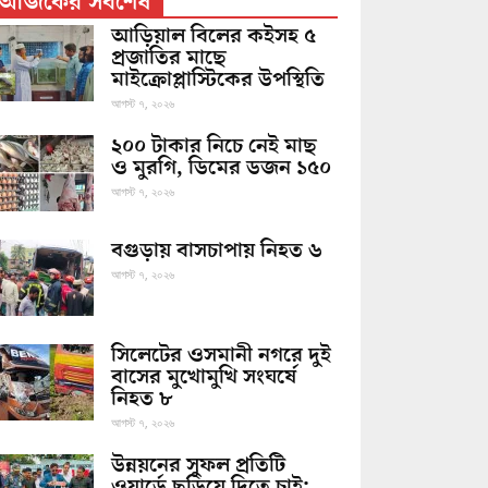
আজকের সর্বশেষ
আড়িয়াল বিলের কইসহ ৫
প্রজাতির মাছে
মাইক্রোপ্লাস্টিকের উপস্থিতি
আগস্ট ৭, ২০২৬
২০০ টাকার নিচে নেই মাছ
ও মুরগি, ডিমের ডজন ১৫০
আগস্ট ৭, ২০২৬
বগুড়ায় বাসচাপায় নিহত ৬
আগস্ট ৭, ২০২৬
সিলেটের ওসমানী নগরে দুই
বাসের মুখোমুখি সংঘর্ষে
নিহত ৮
আগস্ট ৭, ২০২৬
উন্নয়নের সুফল প্রতিটি
ওয়ার্ডে ছড়িয়ে দিতে চাই: