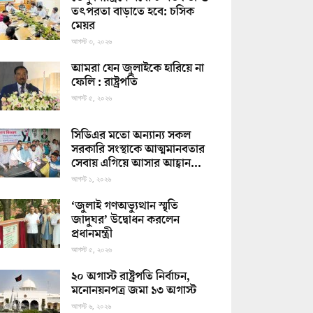
তৎপরতা বাড়াতে হবে: চসিক
মেয়র
আগস্ট ৩, ২০২৬
আমরা যেন জুলাইকে হারিয়ে না
ফেলি : রাষ্ট্রপতি
আগস্ট ৫, ২০২৬
সিডিএর মতো অন্যান্য সকল
সরকারি সংস্থাকে আত্মমানবতার
সেবায় এগিয়ে আসার আহ্বান...
আগস্ট ১, ২০২৬
‘জুলাই গণঅভ্যুত্থান স্মৃতি
জাদুঘর’ উদ্বোধন করলেন
প্রধানমন্ত্রী
আগস্ট ৫, ২০২৬
২০ অগাস্ট রাষ্ট্রপতি নির্বাচন,
মনোনয়নপত্র জমা ১৩ অগাস্ট
আগস্ট ৬, ২০২৬