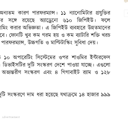
তম কারণ পারফরম্যান্স। ১১ ন্যানোমিটার প্রযুক্তির
টের সঙ্গে রয়েছে অ্যাড্রেনো ৬১০ জিপিইউ। ফলে
গেমিং করার অভিজ্ঞতা। এ জিপিইউ ব্যবহারে উন্নতমানের
যাবে। ফোনটি খুব কম গরম হয় ও কম ব্যাটারি শক্তি খরচ
রম্যান্স, উচ্চগতি ও মাল্টিটাস্কিং সুবিধা দেয়।
রয়েড ১০ অপারেটিং সিস্টেমের ওপর শাওমির ইন্টারফেস
ইসটির দুটি সংস্করণ দেশে পাওয়া যাচ্ছে। এগুলো
অভ্যন্তরীণ সংস্করণ এবং ৪ গিগাবাইট র‌্যাম ও ১২৮
 সংস্করণে দাম ধরা হয়েছে যথাক্রমে ১৪ হাজার ৯৯৯
Advertisement