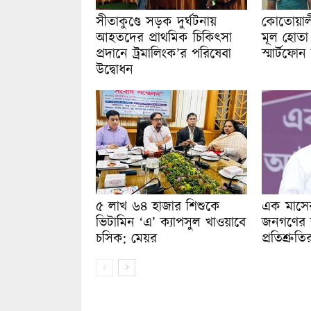
সীতাকুণ্ডে সড়ক দুর্ঘটনায়
কোতোয়ালী
আহতদের প্রাথমিক চিকিৎসা
মূল হোতা 
প্রদানে ট্রমালিংক’র পরিষেবা
স্মার্টফোন
উদ্বোধন
৫ লাখ ৬৪ হাজার শিশুকে
এক মাসে
ভিটামিন ‘এ’ ক্যাপসুল খাওয়াবে
জনগণের 
চসিক: মেয়র
প্রতিশ্রু