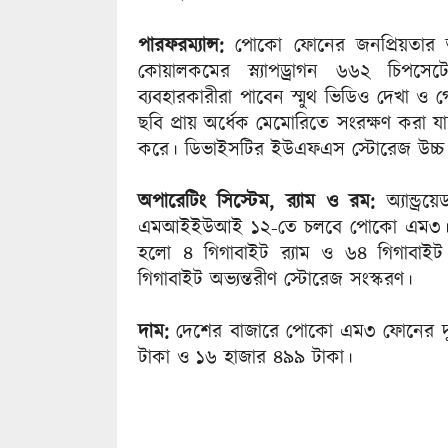
পারফরম্যান্স:
পোকো ফোনের জনপ্রিয়তার অন্য
কোয়ালকমের স্ন্যাপড্রাগন ৬৬২ চিপসে
ব্যবহারকারীরা পাবেন স্মুথ ভিডিও দেখা ও 
ছবি প্রায় অর্ধেক মেমোরিতে সংরক্ষণ করা 
করে। ডিভাইসটির ইউএফএস স্টোরেজ উচ্চ পারফ
অপারেটিং সিস্টেম, র‌্যাম ও রম:
অ্যান্ড্
এমআইইউআই ১২-তে চলবে পোকো এম৩। ডিভা
হলো ৪ গিগাবাইট র‌্যাম ও ৬৪ গিগাবাইট 
গিগাবাইট অভ্যন্তরীণ স্টোরেজ সংস্করণ।
দাম:
দেশের বাজারে পোকো এম৩ ফোনের দুটি
টাকা ও ১৬ হাজার ৪৯৯ টাকা।