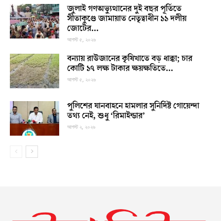
জুলাই গণঅভ্যুত্থানের দুই বছর পূর্তিতে
সীতাকুণ্ডে জামায়াত নেতৃত্বাধীন ১১ দলীয়
জোটের...
আগস্ট ৫, ২০২৬
বন্যায় রাউজানের কৃষিখাতে বড় ধাক্কা; চার
কোটি ১৭ লক্ষ টাকার ক্ষয়ক্ষতিতে...
আগস্ট ৫, ২০২৬
পুলিশের যানবাহনে হামলার সুনির্দিষ্ট গোয়েন্দা
তথ্য নেই, শুধু ‘রিমাইন্ডার’
আগস্ট ২, ২০২৬