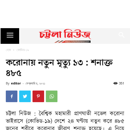
হোম
কোভিড-১৯
করোনায় নতুন মৃত্যু ১৩ : শনাক্ত
৪৮৫
By
editor
-
ফেব্রুয়ারি ৪, ২০২১
351
চট্টলা নিউজ : বৈশ্বিক মহামারী প্রাণঘাতী নভেল করোনা
ভাইরাসে (কোভিড-১৯) দেশে ২৪ ঘণ্টায় নতুন করে ৪৮৫
জনের শরীরে করোনার জীবাণু শনাক্ত হয়েছে। এ নিয়ে