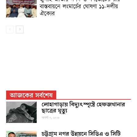
বাস্তবায়নে লংমার্চের ঘোষণা ১১-দলীয়
ঐক্যের
আজকের সর্বশেষ
লোহাগাড়ায় বিদ্যুৎস্পৃষ্টে হেফজখানার
ছাত্রের মৃত্যু
আগস্ট ৭, ২০২৬
চট্টগ্রাম নগর উন্নয়নে সিডিএ ও সিটি