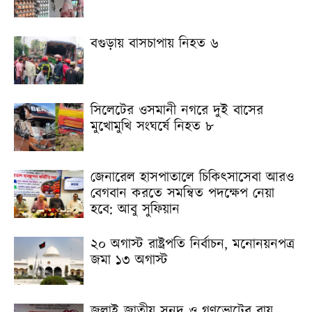
বগুড়ায় বাসচাপায় নিহত ৬
সিলেটের ওসমানী নগরে দুই বাসের
মুখোমুখি সংঘর্ষে নিহত ৮
জেনারেল হাসপাতালে চিকিৎসাসেবা আরও
বেগবান করতে সমন্বিত পদক্ষেপ নেয়া
হবে: আবু সুফিয়ান
২০ অগাস্ট রাষ্ট্রপতি নির্বাচন, মনোনয়নপত্র
জমা ১৩ অগাস্ট
জুলাই জাতীয় সনদ ও গণভোটের রায়