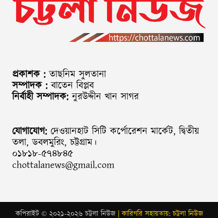
প্রকাশক :
তাছনিম সুলতানা
সম্পাদক :
বাতেন বিপ্লব
নির্বাহী সম্পাদক:
নুরউদ্দীন খান সাগর
যোগাযোগ:
দেওয়ানহাট সিটি কর্পোরেশন মার্কেট, দ্বিতীয়
তলা, ডবলমুরিং, চট্টগ্রাম।
০১৮১৮-৫৭৪৮৪৫
chottalanews@gmail.com
কপিরাইট © ২০২১-২০২৬ চট্টলা নিউজ
| কারিগরি সহায়তায়: চট্টলা নিউজ