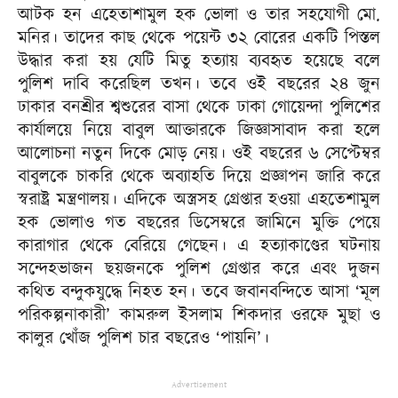
আটক হন এহেতাশামুল হক ভোলা ও তার সহযোগী মো.
মনির। তাদের কাছ থেকে পয়েন্ট ৩২ বোরের একটি পিস্তল
উদ্ধার করা হয় যেটি মিতু হত্যায় ব্যবহৃত হয়েছে বলে
পুলিশ দাবি করেছিল তখন। তবে ওই বছরের ২৪ জুন
ঢাকার বনশ্রীর শ্বশুরের বাসা থেকে ঢাকা গোয়েন্দা পুলিশের
কার্যালয়ে নিয়ে বাবুল আক্তারকে জিজ্ঞাসাবাদ করা হলে
আলোচনা নতুন দিকে মোড় নেয়। ওই বছরের ৬ সেপ্টেম্বর
বাবুলকে চাকরি থেকে অব্যাহতি দিয়ে প্রজ্ঞাপন জারি করে
স্বরাষ্ট্র মন্ত্রণালয়। এদিকে অস্ত্রসহ গ্রেপ্তার হওয়া এহতেশামুল
হক ভোলাও গত বছরের ডিসেম্বরে জামিনে মুক্তি পেয়ে
কারাগার থেকে বেরিয়ে গেছেন। এ হত্যাকাণ্ডের ঘটনায়
সন্দেহভাজন ছয়জনকে পুলিশ গ্রেপ্তার করে এবং দুজন
কথিত বন্দুকযুদ্ধে নিহত হন। তবে জবানবন্দিতে আসা ‘মূল
পরিকল্পনাকারী’ কামরুল ইসলাম শিকদার ওরফে মুছা ও
কালুর খোঁজ পুলিশ চার বছরেও ‘পায়নি’।
Advertisement