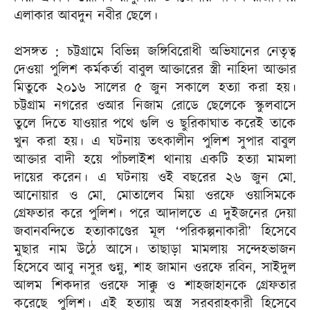
এলাকার আবদুন নবীর ছেলে।
প্রসঙ্গত : চট্টগ্রামে বিভিন্ন জঙ্গিবিরোধী অভিযানের নেতৃত্ব
দেওয়া পুলিশ কর্মকর্তা বাবুল আক্তারের স্ত্রী নাহিদা আক্তার
মিতুকে ২০১৬ সালের ৫ জুন সকালে হত্যা করা হয়।
চট্টগ্রাম নগরের ওআর নিজাম রোডে ছেলেকে স্কুলবাসে
তুলে দিতে যাওয়ার পথে গুলি ও ছুরিকাঘাত করেই তাকে
খুন করা হয়। এ ঘটনায় তৎকালীন পুলিশ সুপার বাবুল
আক্তার বাদী হয়ে পাঁচলাইশ থানায় একটি হত্যা মামলা
দায়ের করেন। এ ঘটনায় ওই বছরের ২৬ জুন মো.
আনোয়ার ও মো. মোতালেব মিয়া ওরফে ওয়াসিমকে
গ্রেফতার করে পুলিশ। পরে আদালতে এ দুইজনের দেয়া
জবানবন্দিতে হত্যাকাণ্ডের মূল ‘পরিকল্পনাকারী’ হিসেবে
মুছার নাম উঠে আসে। তাছাড়া মামলায় সন্দেহভাজন
হিসেবে আবু নসুর গুন্নু, শাহ জামান ওরফে রবিন, সাইদুল
আলম শিকদার ওরফে সাক্কু ও শাহজাহানকে গ্রেফতার
করেছে পুলিশ। এই হত্যায় অস্ত্র সরবরাহকারী হিসেবে