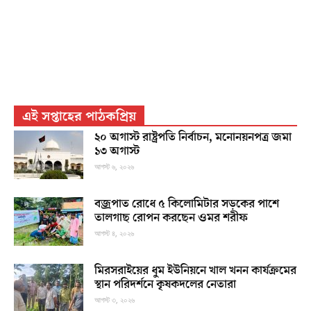
এই সপ্তাহের পাঠকপ্রিয়
২০ অগাস্ট রাষ্ট্রপতি নির্বাচন, মনোনয়নপত্র জমা
১৩ অগাস্ট
আগস্ট ৬, ২০২৬
বজ্রপাত রোধে ৫ কিলোমিটার সড়কের পাশে
তালগাছ রোপন করছেন ওমর শরীফ
আগস্ট ৪, ২০২৬
মিরসরাইয়ের ধুম ইউনিয়নে খাল খনন কার্যক্রমের
স্থান পরিদর্শনে কৃষকদলের নেতারা
আগস্ট ৩, ২০২৬