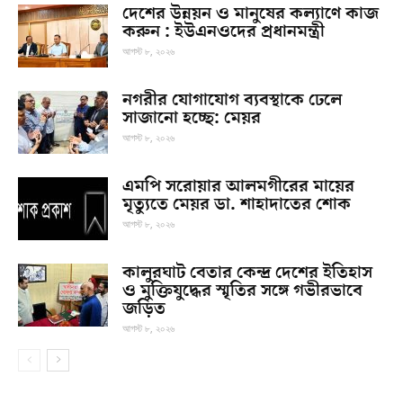
দেশের উন্নয়ন ও মানুষের কল্যাণে কাজ
করুন : ইউএনওদের প্রধানমন্ত্রী
আগস্ট ৮, ২০২৬
নগরীর যোগাযোগ ব্যবস্থাকে ঢেলে
সাজানো হচ্ছে: মেয়র
আগস্ট ৮, ২০২৬
এমপি সরোয়ার আলমগীরের মায়ের
মৃত্যুতে মেয়র ডা. শাহাদাতের শোক
আগস্ট ৮, ২০২৬
কালুরঘাট বেতার কেন্দ্র দেশের ইতিহাস
ও মুক্তিযুদ্ধের স্মৃতির সঙ্গে গভীরভাবে
জড়িত
আগস্ট ৮, ২০২৬