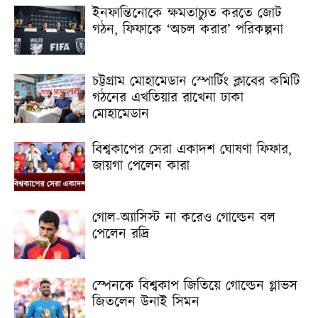
ইনফান্তিনোকে ক্ষমতাচ্যুত করতে জোট
গঠন, ফিফাকে ‘অচল করার’ পরিকল্পনা
চট্টগ্রাম মোহামেডান স্পোর্টিং ক্লাবের কমিটি
গঠনের এখতিয়ার রাখেনা ঢাকা
মোহামেডান
বিশ্বকাপের সেরা একাদশ ঘোষণা ফিফার,
জায়গা পেলেন কারা
গোল-অ্যাসিস্ট না করেও গোল্ডেন বল
পেলেন রদ্রি
স্পেনকে বিশ্বকাপ জিতিয়ে গোল্ডেন গ্লাভস
জিতলেন উনাই সিমন