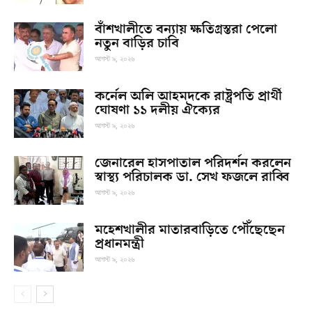
বাঁশখালীতে বন্যায় ক্ষতিগ্রস্তরা পেলো
নতুন বাড়ির চাবি
আগস্ট ৯, ২০২৬
কর্নেল অলি আহমদকে রাষ্ট্রপতি প্রার্থী
ঘোষণা ১১ দলীয় ঐক্যের
আগস্ট ৯, ২০২৬
জেনারেল হাসপাতাল পরিদর্শন করলেন
স্বাস্থ্য পরিচালক ডা. সেখ ফজলে রাব্বি
আগস্ট ৯, ২০২৬
মহেশখালীর মাতারবাড়িতে পৌঁছেছেন
প্রধানমন্ত্রী
আগস্ট ৯, ২০২৬