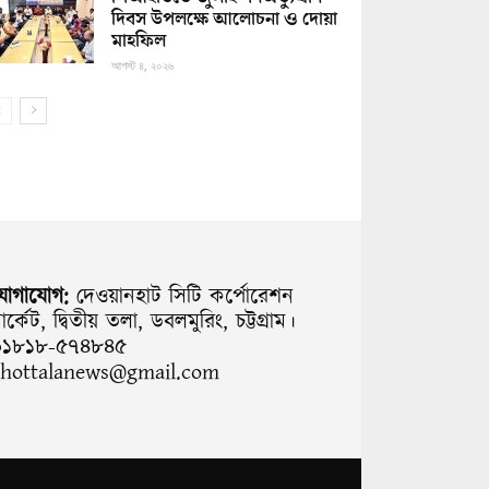
দিবস উপলক্ষে আলোচনা ও দোয়া
মাহফিল
আগস্ট ৪, ২০২৬
যোগাযোগ:
দেওয়ানহাট সিটি কর্পোরেশন
ার্কেট, দ্বিতীয় তলা, ডবলমুরিং, চট্টগ্রাম।
০১৮১৮-৫৭৪৮৪৫
chottalanews@gmail.com