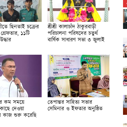
তে ছিনতাই চক্রের
শ্রীশ্রী কালাচাঁদ ঠাকুরবাড়ী
গ্রেফতার, ১১টি
পরিচালনা পরিষদের চতুর্থ
 উদ্ধার
বার্ষিক সাধারণ সভা ৩ জুলাই
র কম সময়ে
তেপান্তর সাহিত্য সভার
কাছে দেওয়া
সেমিনার ও ইফতার অনুষ্ঠিত
তির কাজ শুরু করেছি