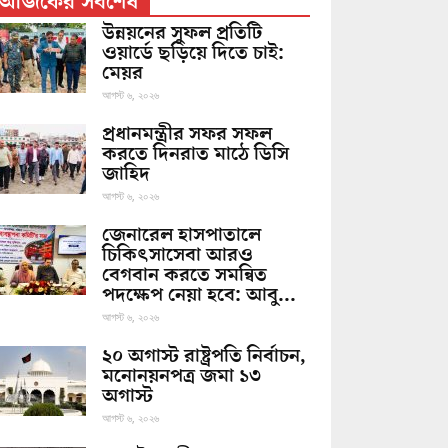
আজকের সর্বশেষ
উন্নয়নের সুফল প্রতিটি
ওয়ার্ডে ছড়িয়ে দিতে চাই:
মেয়র
আগস্ট ৬, ২০২৬
প্রধানমন্ত্রীর সফর সফল
করতে দিনরাত মাঠে ডিসি
জাহিদ
আগস্ট ৬, ২০২৬
জেনারেল হাসপাতালে
চিকিৎসাসেবা আরও
বেগবান করতে সমন্বিত
পদক্ষেপ নেয়া হবে: আবু...
আগস্ট ৬, ২০২৬
২০ অগাস্ট রাষ্ট্রপতি নির্বাচন,
মনোনয়নপত্র জমা ১৩
অগাস্ট
আগস্ট ৬, ২০২৬