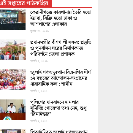
এই সপ্তাহের পাঠকপ্রিয়
কেরানীগঞ্জে কারখানায় তৈরি হতো
ইয়াবা, বিক্রি হতো ঢাকা ও
আশপাশের এলাকায়
জুলাই ৩১, ২০২৬
প্রধানমন্ত্রীর বাঁশখালী সফর: প্রস্তুতি
ও পুনর্বাসন ঘরের নির্মাণকাজ
পরিদর্শনে জেলা প্রশাসক
আগস্ট ৫, ২০২৬
জুলাই গণঅভ্যুত্থান বিএনপির দীর্ঘ
১৭ বছরের আন্দোলন-সংগ্রামের
ধারাবাহিক ফল : শামীম
আগস্ট ৪, ২০২৬
পুলিশের যানবাহনে হামলার
সুনির্দিষ্ট গোয়েন্দা তথ্য নেই, শুধু
‘রিমাইন্ডার’
আগস্ট ২, ২০২৬
পিআইডিতে জুলাই গণঅভ্যুত্থান