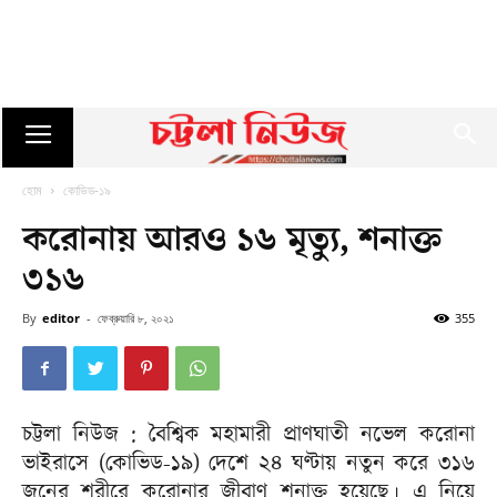
হোম
কোভিড-১৯
করোনায় আরও ১৬ মৃত্যু, শনাক্ত
৩১৬
By
editor
-
ফেব্রুয়ারি ৮, ২০২১
355
চট্টলা নিউজ : বৈশ্বিক মহামারী প্রাণঘাতী নভেল করোনা
ভাইরাসে (কোভিড-১৯) দেশে ২৪ ঘণ্টায় নতুন করে ৩১৬
জনের শরীরে করোনার জীবাণু শনাক্ত হয়েছে। এ নিয়ে