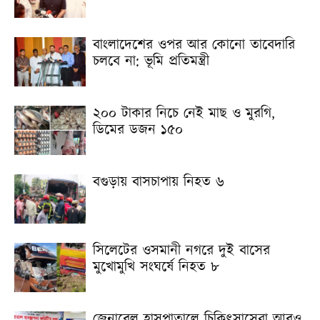
বাংলাদেশের ওপর আর কোনো তাবেদারি
চলবে না: ভূমি প্রতিমন্ত্রী
২০০ টাকার নিচে নেই মাছ ও মুরগি,
ডিমের ডজন ১৫০
বগুড়ায় বাসচাপায় নিহত ৬
সিলেটের ওসমানী নগরে দুই বাসের
মুখোমুখি সংঘর্ষে নিহত ৮
জেনারেল হাসপাতালে চিকিৎসাসেবা আরও