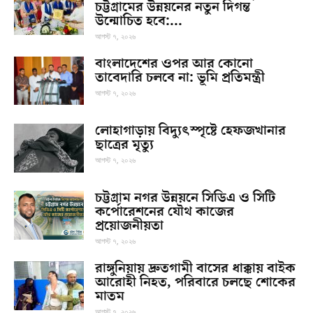
চট্টগ্রামের উন্নয়নের নতুন দিগন্ত
উন্মোচিত হবে:...
আগস্ট ৭, ২০২৬
বাংলাদেশের ওপর আর কোনো
তাবেদারি চলবে না: ভূমি প্রতিমন্ত্রী
আগস্ট ৭, ২০২৬
লোহাগাড়ায় বিদ্যুৎস্পৃষ্টে হেফজখানার
ছাত্রের মৃত্যু
আগস্ট ৭, ২০২৬
চট্টগ্রাম নগর উন্নয়নে সিডিএ ও সিটি
কর্পোরেশনের যৌথ কাজের
প্রয়োজনীয়তা
আগস্ট ৭, ২০২৬
রাঙ্গুনিয়ায় দ্রুতগামী বাসের ধাক্কায় বাইক
আরোহী নিহত, পরিবারে চলছে শোকের
মাতম
আগস্ট ৭, ২০২৬