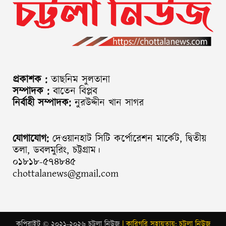
প্রকাশক :
তাছনিম সুলতানা
সম্পাদক :
বাতেন বিপ্লব
নির্বাহী সম্পাদক:
নুরউদ্দীন খান সাগর
যোগাযোগ:
দেওয়ানহাট সিটি কর্পোরেশন মার্কেট, দ্বিতীয়
তলা, ডবলমুরিং, চট্টগ্রাম।
০১৮১৮-৫৭৪৮৪৫
chottalanews@gmail.com
কপিরাইট © ২০২১-২০২৬ চট্টলা নিউজ
| কারিগরি সহায়তায়: চট্টলা নিউজ