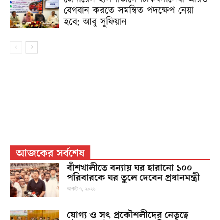
বেগবান করতে সমন্বিত পদক্ষেপ নেয়া
হবে: আবু সুফিয়ান
আজকের সর্বশেষ
বাঁশখালীতে বন্যায় ঘর হারানো ১০০
পরিবারকে ঘর তুলে দেবেন প্রধানমন্ত্রী
আগস্ট ৭, ২০২৬
যোগ্য ও সৎ প্রকৌশলীদের নেতৃত্বে