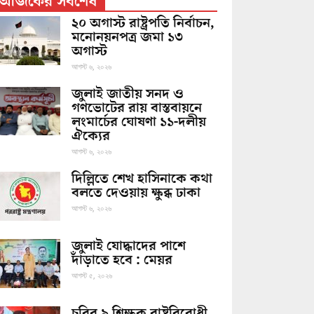
আজকের সর্বশেষ
২০ অগাস্ট রাষ্ট্রপতি নির্বাচন,
মনোনয়নপত্র জমা ১৩
অগাস্ট
আগস্ট ৬, ২০২৬
জুলাই জাতীয় সনদ ও
গণভোটের রায় বাস্তবায়নে
লংমার্চের ঘোষণা ১১-দলীয়
ঐক্যের
আগস্ট ৬, ২০২৬
দিল্লিতে শেখ হাসিনাকে কথা
বলতে দেওয়ায় ক্ষুব্ধ ঢাকা
আগস্ট ৬, ২০২৬
জুলাই যোদ্ধাদের পাশে
দাঁড়াতে হবে : মেয়র
আগস্ট ৫, ২০২৬
চবির ৯ শিক্ষক রাষ্ট্রবিরোধী