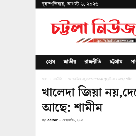
বৃহস্পতিবার, আগস্ট ৬, ২০২৬
Chottala
News
হোম
জাতীয়
রাজনীতি
চট্টগ্রাম
সা
হোম
রাজনীতি
খালেদা জিয়া নয়,দেশের গণতন্ত্র গৃহবন্দি হয়ে আছে: শামীম
খালেদা জিয়া নয়,দেশে
আছে: শামীম
By
editor
-
ফেব্রুয়ারি ৮, ২০২১