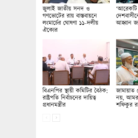
জুলাই জাতীয় সনদ ও
‘আরেকটি ব
গণভোটের রায় বাস্তবায়নে
দেশবাসীকে
লংমার্চের ঘোষণা ১১-দলীয়
আহ্বান জ
ঐক্যের
বিএনপির স্থায়ী কমিটির বৈঠক:
জামায়াত
রাষ্ট্রপতি নির্বাচনের দায়িত্ব
নয়, আমরা
প্রধানমন্ত্রীর
শফিকুর র