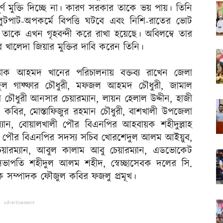
ণ মুক্তি দিচ্ছে না। কারণ সরকার তাকে ভয় পায়। তিনি
 লুটপাট-অপকর্মে বিপত্তি ঘটবে এবং নিশি-রাতের ভোট
 তাকে এখন গৃহবন্দী করে রাখা হয়েছে। অবিলম্বে তার
বে খালেদা জিয়ার মুক্তির দাবি করেন তিনি।
্তাক আহমদ খানের পরিচালনায় বক্তব্য রাখেন জেলা
ল গাফ্ফার চৌধুরী, মফজল আহমদ চৌধুরী, জামাল
 চৌধুরী আনসার চেয়ারম্যান, লায়ন হেলাল উদ্দীন, হাজী
 কবির, মোস্তাফিজুর রহমান চৌধুরী, বাশখালী উপজেলা
ান, বোয়ালখালী পৌর বিএনপির আহবায়ক শহীদুল্লাহ
খালী পৌর বিএনপির সদস্য সচিব খোরশেদুল আলম আইয়ুব,
য়ারম্যান, আবুল কালাম আবু চেয়ারম্যান, এডভোকেট
ভাপতি শহীদুল আলম শহীদ, স্বেচ্ছাসেবক দলের সি.
 সম্পাদক ফৌজুল কবির ফজলু প্রমূখ।
Advertisement