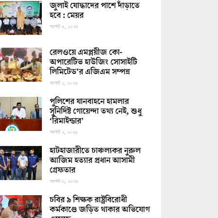
জুলাই যোদ্ধাদের পাশে দাঁড়াতে
হবে : মেয়র
আগস্ট ৫, ২০২৬
রেলওয়ে এমপ্লয়ীজ কো-
অপারেটিভ হাউজিং সোসাইটি
লিমিটেড’র এজিএম সম্পন্ন
আগস্ট ১, ২০২৬
পুলিশের যানবাহনে হামলার
সুনির্দিষ্ট গোয়েন্দা তথ্য নেই, শুধু
‘রিমাইন্ডার’
আগস্ট ২, ২০২৬
হাটহাজারীতে চাঞ্চল্যকর নুরুল
আজিম হত্যার প্রধান আসামী
গ্রেফতার
আগস্ট ৩, ২০২৬
চবির ৯ শিক্ষক রাষ্ট্রবিরোধী
কর্মকাণ্ডে জড়িত থাকার অভিযোগ