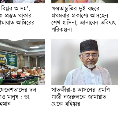
িপ্লব আসন্ন’,
ক্ষমতাচ্যুতির দুই বছরে
 প্রস্তুত থাকার
প্রথমবার প্রকাশ্যে আসছেন
ামায়াত আমিরের
শেখ হাসিনা, জানাবেন ভবিষ্যৎ
পরিকল্পনা
 ফেরেশতাদের দল
সাতক্ষীরা-৪ আসনের এমপি
ও মানুষ : ডা.
গাজী নজরুলকে জামায়াত
হমান
থেকে বহিষ্কার