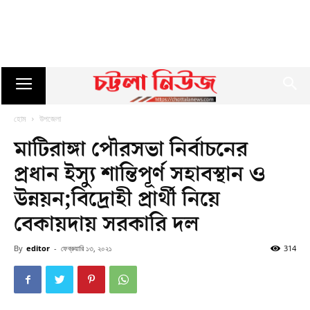
হোম
উপজেলা
মাটিরাঙ্গা পৌরসভা নির্বাচনের
প্রধান ইস্যু শান্তিপূর্ণ সহাবস্থান ও
উন্নয়ন;বিদ্রোহী প্রার্থী নিয়ে
বেকায়দায় সরকারি দল
By
editor
-
ফেব্রুয়ারি ১৩, ২০২১
314