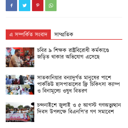
এ সম্পর্কিত সংবাদ
সাম্প্রতিক
চবির ৯ শিক্ষক রাষ্ট্রবিরোধী কর্মকাণ্ডে
জড়িত থাকার অভিযোগ এসেছে
সাতকানিয়ার বন্যাদুর্গত মানুষের পাশে
পার্কভিউ হাসপাতালের ফ্রি চিকিৎসা ক্যাম্প
ও বিনামূল্যে ওষুধ বিতরণ
চন্দনাইশে জুলাই ও ৫ আগস্ট গণঅভ্যুত্থান
দিবস উপলক্ষে বিএনপি’র গণ সমাবেশ