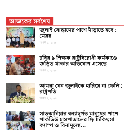
আজকের সর্বশেষ
জুলাই যোদ্ধাদের পাশে দাঁড়াতে হবে :
মেয়র
আগস্ট ৫, ২০২৬
চবির ৯ শিক্ষক রাষ্ট্রবিরোধী কর্মকাণ্ডে
জড়িত থাকার অভিযোগ এসেছে
আগস্ট ৫, ২০২৬
আমরা যেন জুলাইকে হারিয়ে না ফেলি :
রাষ্ট্রপতি
আগস্ট ৫, ২০২৬
সাতকানিয়ার বন্যাদুর্গত মানুষের পাশে
পার্কভিউ হাসপাতালের ফ্রি চিকিৎসা
ক্যাম্প ও বিনামূল্যে...