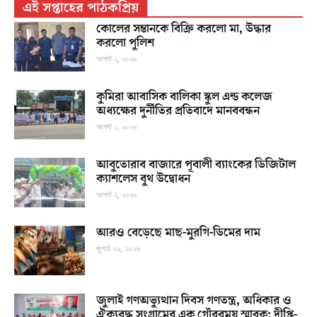
এই সপ্তাহের পাঠকপ্রিয়
কোলের সন্তানকে বিক্রি করলো মা, উদ্ধার
করলো পুলিশ
আগস্ট ২, ২০২৬
কুমিরা আবাসিক বালিকা স্কুল এন্ড কলেজ
অধ্যক্ষের দুর্নীতির প্রতিবাদে মানববন্ধন
আগস্ট ১, ২০২৬
আবুতোরাব বাজারে পূবালী ব্যাংকের ডিজিটাল
ক্যাশলেস বুথ উদ্বোধন
আগস্ট ২, ২০২৬
আরও বেড়েছে মাছ-মুরগি-ডিমের দাম
জুলাই ৩১, ২০২৬
জুলাই গণঅভ্যুত্থান দিবস গণতন্ত্র, অধিকার ও
ঐক্যবদ্ধ সংগ্রামের এক গৌরবময় স্মারক: দীপ্তি-