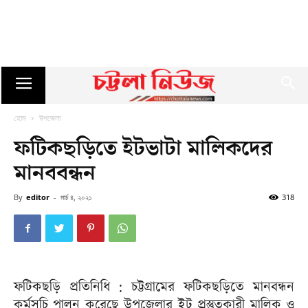
হোম
উপজেলা
ফটিকছড়িতে ইটভাটা মালিকদের
মানববন্ধন
By
editor
-
মার্চ ৪, ২০২১
318
ফটিকছড়ি প্রতিনিধি : চট্টগ্রামের ফটিকছড়িতে মানবন্ধন
কর্মসূচি পালন করেছে উপজেলার ইট প্রস্তুুতকারী মালিক ও