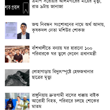
এমপি সরোয়ার আলমগীরের মায়ের মৃত্যু,
রাত ৯টায় জানাজা
জন্ম নিবন্ধন সংশোধনের নামে অর্থ আদায়,
কৃষকদল নেতা মশিউর শোকজ
বাঁশখালীতে বন্যায় ঘর হারানো ১০০
পরিবারকে ঘর তুলে দেবেন প্রধানমন্ত্রী
লোহাগাড়ায় বিদ্যুৎস্পৃষ্টে হেফজখানার
ছাত্রের মৃত্যু
রাঙ্গুনিয়ায় দ্রুতগামী বাসের ধাক্কায় বাইক
আরোহী নিহত, পরিবারে চলছে শোকের
মাতম