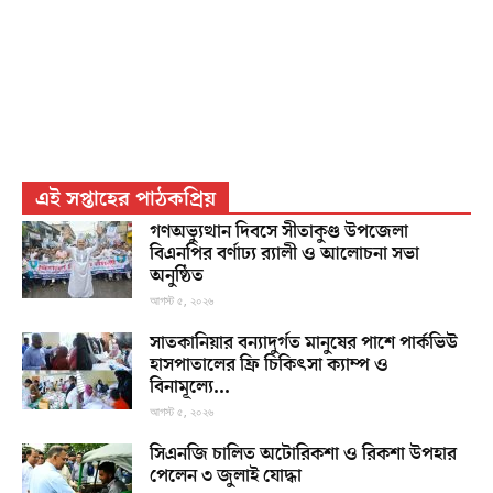
এই সপ্তাহের পাঠকপ্রিয়
গণঅভ্যুত্থান দিবসে সীতাকুণ্ড উপজেলা
বিএনপির বর্ণাঢ্য র‍্যালী ও আলোচনা সভা
অনুষ্ঠিত
আগস্ট ৫, ২০২৬
সাতকানিয়ার বন্যাদুর্গত মানুষের পাশে পার্কভিউ
হাসপাতালের ফ্রি চিকিৎসা ক্যাম্প ও
বিনামূল্যে...
আগস্ট ৫, ২০২৬
সিএনজি চালিত অটোরিকশা ও রিকশা উপহার
পেলেন ৩ জুলাই যোদ্ধা