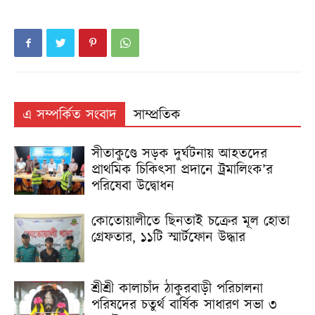
এ সম্পর্কিত সংবাদ
সাম্প্রতিক
সীতাকুণ্ডে সড়ক দুর্ঘটনায় আহতদের
প্রাথমিক চিকিৎসা প্রদানে ট্রমালিংক’র
পরিষেবা উদ্বোধন
কোতোয়ালীতে ছিনতাই চক্রের মূল হোতা
গ্রেফতার, ১১টি স্মার্টফোন উদ্ধার
শ্রীশ্রী কালাচাঁদ ঠাকুরবাড়ী পরিচালনা
পরিষদের চতুর্থ বার্ষিক সাধারণ সভা ৩