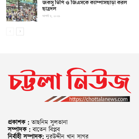
জকসু ভিপি ও জিএসকে ক্যাম্পাসছাড়া করল
ছাত্রদল
আগস্ট ৪, ২০২৬
প্রকাশক :
তাছনিম সুলতানা
সম্পাদক :
বাতেন বিপ্লব
নির্বাহী সম্পাদক:
নুরউদ্দীন খান সাগর