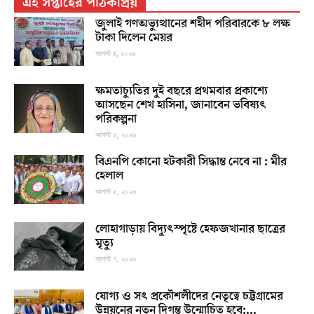
এই সপ্তাহের পাঠকপ্রিয়
জুলাই গণঅভ্যুত্থানের শহীদ পরিবারকে ৮ লক্ষ
টাকা দিলেন মেয়র
আগস্ট ৪, ২০২৬
ক্ষমতাচ্যুতির দুই বছরে প্রথমবার প্রকাশ্যে
আসছেন শেখ হাসিনা, জানাবেন ভবিষ্যৎ
পরিকল্পনা
আগস্ট ৩, ২০২৬
বিএনপি কোনো হটকারী সিদ্ধান্ত নেবে না : মীর
হেলাল
আগস্ট ৫, ২০২৬
লোহাগাড়ায় বিদ্যুৎস্পৃষ্টে হেফজখানার ছাত্রের
মৃত্যু
আগস্ট ৭, ২০২৬
যোগ্য ও সৎ প্রকৌশলীদের নেতৃত্বে চট্টগ্রামের
উন্নয়নের নতুন দিগন্ত উন্মোচিত হবে:...