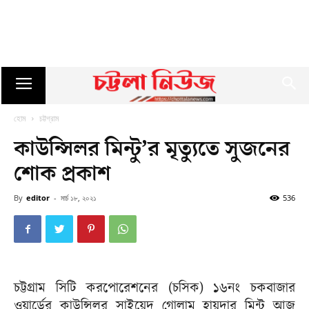
হোম
চট্টগ্রাম
কাউন্সিলর মিন্টু’র মৃত্যুতে সুজনের
শোক প্রকাশ
By
editor
-
মার্চ ১৮, ২০২১
536
চট্টগ্রাম সিটি করপোরেশনের (চসিক) ১৬নং চকবাজার
ওয়ার্ডের কাউন্সিলর সাইয়েদ গোলাম হায়দার মিন্টু আজ