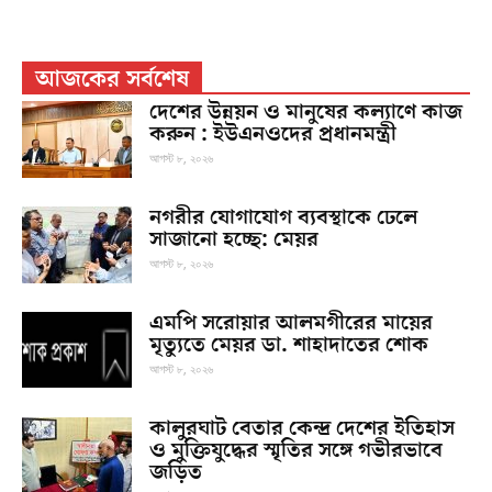
আজকের সর্বশেষ
দেশের উন্নয়ন ও মানুষের কল্যাণে কাজ
করুন : ইউএনওদের প্রধানমন্ত্রী
আগস্ট ৮, ২০২৬
নগরীর যোগাযোগ ব্যবস্থাকে ঢেলে
সাজানো হচ্ছে: মেয়র
আগস্ট ৮, ২০২৬
এমপি সরোয়ার আলমগীরের মায়ের
মৃত্যুতে মেয়র ডা. শাহাদাতের শোক
আগস্ট ৮, ২০২৬
কালুরঘাট বেতার কেন্দ্র দেশের ইতিহাস
ও মুক্তিযুদ্ধের স্মৃতির সঙ্গে গভীরভাবে
জড়িত