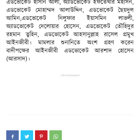
এডভোকেট হাসান আলী, অ্যাডভোকেট ইফতেখার মহসিন,
এডভোকেট মোহাম্মদ আলাউদ্দিন, এডভোকেট ছৈয়দুল
আমিন,এডভোকেট নিলুফার ইয়াসমিন লাভলী,
অ্যাডভোকেট দেলোয়ার হোসেন, এডভোকেট তৌহিদুর
রহমান তুহিন, এডভোকেট আহসানুল্লাহ রাসেল প্রমুখ
আইনজীবী। মামলার শুনানিতে অংশ গ্রহণ করেন
বাদীপক্ষের আইনজীবী এডভোকেট আরশাদ হোসেন
(আরসাদ)।
Advertisement