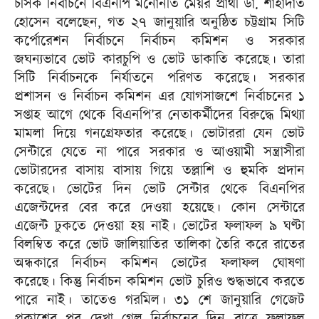
চসিক নির্বাচনে বিএনপি মনোনীত মেয়র প্রার্থী ডা. শাহাদাত
হোসেন বলেছেন, গত ২৭ জানুয়ারি অনুষ্ঠিত চট্টগ্রাম সিটি
কর্পোরেশন নির্বাচনে নির্বাচন কমিশন ও সরকার
জঘন্যভাবে ভোট কারচুপি ও ভোট ডাকাতি করেছে। তারা
সিটি নির্বাচনকে নির্যাতনে পরিণত করেছে। সরকার
প্রশাসন ও নির্বাচন কমিশন এর যোগসাজশে নির্বাচনের ১
সপ্তাহ আগে থেকে বিএনপি’র নেতাকর্মীদের বিরুদ্ধে মিথ্যা
মামলা দিয়ে গনগ্রেফতার করেছে। ভোটাররা যেন ভোট
সেন্টারে যেতে না পারে সরকার ও আওয়ামী সন্ত্রাসীরা
ভোটারদের বাসায় বাসায় গিয়ে তল্লাশি ও হুমকি প্রদান
করেছে। ভোটের দিন ভোট সেন্টার থেকে বিএনপির
এজেন্টদের বের করে দেওয়া হয়েছে। কোন সেন্টারে
এজেন্ট ঢুকতে দেওয়া হয় নাই। ভোটের ফলাফল ৯ ঘণ্টা
বিলম্বিত করে ভোট জালিয়াতির তালিকা তৈরি করে রাতের
অন্ধকারে নির্বাচন কমিশন ভোটের ফলাফল ঘোষণা
করেছে। কিন্তু নির্বাচন কমিশন ভোট চুরিও শুদ্ধভাবে করতে
পারে নাই। তাতেও গরমিল। ৩১ শে জানুয়ারি গেজেট