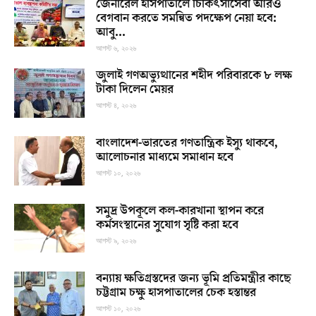
জেনারেল হাসপাতালে চিকিৎসাসেবা আরও
বেগবান করতে সমন্বিত পদক্ষেপ নেয়া হবে:
আবু...
আগস্ট ৬, ২০২৬
জুলাই গণঅভ্যুত্থানের শহীদ পরিবারকে ৮ লক্ষ
টাকা দিলেন মেয়র
আগস্ট ৪, ২০২৬
বাংলাদেশ-ভারতের গণতান্ত্রিক ইস্যু থাকবে,
আলোচনার মাধ্যমে সমাধান হবে
আগস্ট ১০, ২০২৬
সমুদ্র উপকূলে কল-কারখানা স্থাপন করে
কর্মসংস্থানের সুযোগ সৃষ্টি করা হবে
আগস্ট ৯, ২০২৬
বন্যায় ক্ষতিগ্রস্তদের জন্য ভূমি প্রতিমন্ত্রীর কাছে
চট্টগ্রাম চক্ষু হাসপাতালের চেক হস্তান্তর
আগস্ট ১০, ২০২৬