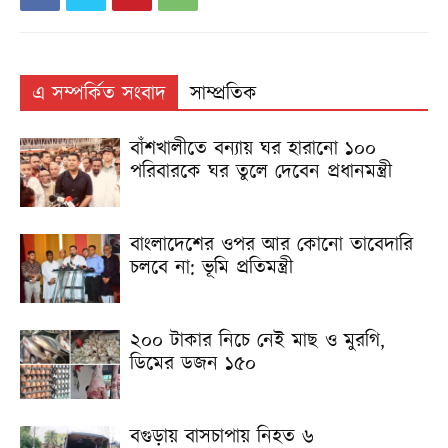
এ সম্পর্কিত সংবাদ
সাম্প্রতিক
বাঁশখালীতে বন্যায় ঘর হারানো ১০০
পরিবারকে ঘর তুলে দেবেন প্রধানমন্ত্রী
বাংলাদেশের ওপর আর কোনো তাবেদারি
চলবে না: ভূমি প্রতিমন্ত্রী
২০০ টাকার নিচে নেই মাছ ও মুরগি,
ডিমের ডজন ১৫০
বগুড়ায় বাসচাপায় নিহত ৬