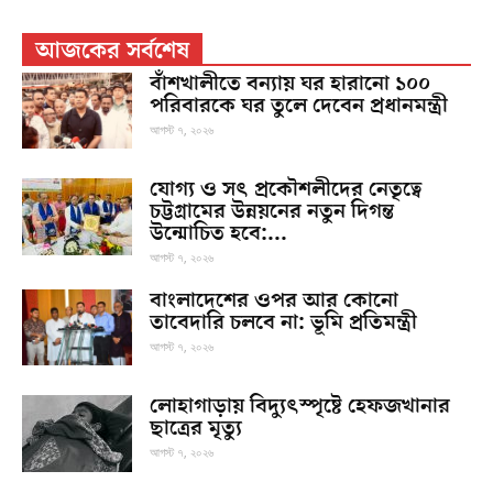
আজকের সর্বশেষ
বাঁশখালীতে বন্যায় ঘর হারানো ১০০
পরিবারকে ঘর তুলে দেবেন প্রধানমন্ত্রী
আগস্ট ৭, ২০২৬
যোগ্য ও সৎ প্রকৌশলীদের নেতৃত্বে
চট্টগ্রামের উন্নয়নের নতুন দিগন্ত
উন্মোচিত হবে:...
আগস্ট ৭, ২০২৬
বাংলাদেশের ওপর আর কোনো
তাবেদারি চলবে না: ভূমি প্রতিমন্ত্রী
আগস্ট ৭, ২০২৬
লোহাগাড়ায় বিদ্যুৎস্পৃষ্টে হেফজখানার
ছাত্রের মৃত্যু
আগস্ট ৭, ২০২৬