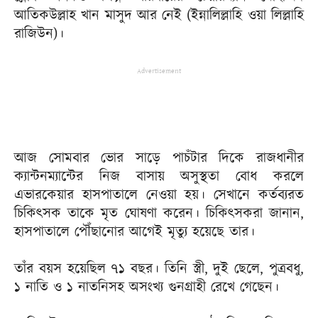
আতিকউল্লাহ খান মাসুদ আর নেই (ইন্নালিল্লাহি ওয়া লিল্লাহি
রাজিউন)।
Advertisement
আজ সোমবার ভোর সাড়ে পাচঁটার দিকে রাজধানীর
ক্যান্টনম্যান্টের নিজ বাসায় অসুস্থতা বোধ করলে
এভারকেয়ার হাসপাতালে নেওয়া হয়। সেখানে কর্তব্যরত
চিকিৎসক তাকে মৃত ঘোষণা করেন। চিকিৎসকরা জানান,
হাসপাতালে পৌঁছানোর আগেই মৃত্যু হয়েছে তার।
তাঁর বয়স হয়েছিল ৭১ বছর। তিনি স্ত্রী, দুই ছেলে, পুত্রবধু,
১ নাতি ও ১ নাতনিসহ অসংখ্য গুনগ্রাহী রেখে গেছেন।