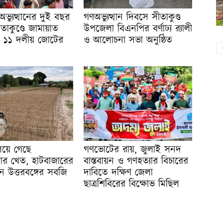
ভ্যুত্থানের দুই বছর
গণঅভ্যুত্থান দিবসে সীতাকুণ্ড
ীতাকুণ্ডে জামায়াত
উপজেলা বিএনপির বর্ণাঢ্য র‍্যালী
ীন ১১ দলীয় জোটের
ও আলোচনা সভা অনুষ্ঠিত
িয়ে গেছে
গণভোটের রায়, জুলাই সনদ
ার খেত, হাটবাজারের
বাস্তবায়ন ও গণহত্যার বিচারের
 উত্তরবঙ্গের সবজি
দাবিতে দক্ষিণ জেলা
ছাত্রশিবিরের বিক্ষোভ মিছিল