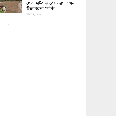
খেত, হাটবাজারের ভরসা এখন
উত্তরবঙ্গের সবজি
আগস্ট ৪, ২০২৬