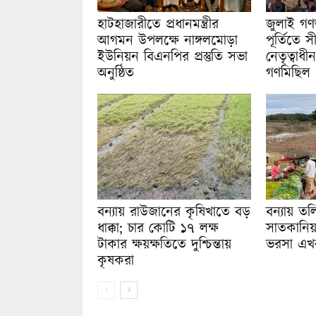
হাটহাজারীতে প্রধানমন্ত্রীর
জুলাই গণঅ
আগমন উপলক্ষে নাঙ্গলমোড়া
পূর্তিতে স
ইউনিয়ন বিএনপির প্রস্তুতি সভা
নেতৃত্বাধ
অনুষ্ঠিত
গণমিছিল
বন্যায় রাউজানের কৃষিখাতে বড়
বন্যায় তল
ধাক্কা; চার কোটি ১৭ লক্ষ
সাতকানিয়
টাকার ক্ষয়ক্ষতিতে দুশ্চিন্তায়
ভরসা এখন
কৃষকরা