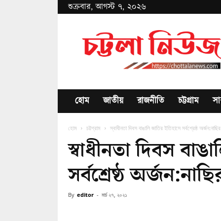
শুক্রবার, আগস্ট ৭, ২০২৬
Chottala
News
হোম
জাতীয়
রাজনীতি
চট্টগ্রাম
সা
হোম
চট্টগ্রাম
স্বাধীনতা দিবস বাঙালি জাতির ইতিহাসে সর্বশ্রেষ্ঠ অর্জন:নাছির
স্বাধীনতা দিবস বাঙ
সর্বশ্রেষ্ঠ অর্জন:নাছি
By
editor
-
মার্চ ২৭, ২০২১