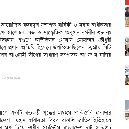
আয়োজিত বঙ্গবন্ধুর জন্মশত বার্ষিকী ও মহান স্বাধীনতার
ক্ষে আলোচনা সভা ও সাংস্কৃতিক অনুষ্ঠান নগরীর ৩৮ নং
 বিদ্যালয় প্রাঙণে কাউন্সিলর গোলাম মোহাম্মদ চৌধুরী
নায়ে প্রধান অতিথি হিসেবে উপস্হিত ছিলেন চট্টগ্রাম সিটি
হানগর আওয়ামী লীগের সাধারণ সম্পাদক আ জ ম নাছির
Advertisement
কটি রক্তক্ষয়ী যুদ্ধের মাধ্যমে পাকিস্তানি হানাদার
াদেশ। মহান স্বাধীনতা দিবস বাঙালি জাতির ইতিহাসে
র মধ্য দিয়ে স্বাধীন সার্বভৌম বাংলাদেশ রাষ্ট্র প্রতিষ্ঠা।