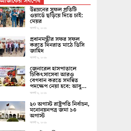
আজকের সর্বশেষ
উন্নয়নের সুফল প্রতিটি
ওয়ার্ডে ছড়িয়ে দিতে চাই:
মেয়র
আগস্ট ৬, ২০২৬
প্রধানমন্ত্রীর সফর সফল
করতে দিনরাত মাঠে ডিসি
জাহিদ
আগস্ট ৬, ২০২৬
জেনারেল হাসপাতালে
চিকিৎসাসেবা আরও
বেগবান করতে সমন্বিত
পদক্ষেপ নেয়া হবে: আবু...
আগস্ট ৬, ২০২৬
২০ অগাস্ট রাষ্ট্রপতি নির্বাচন,
মনোনয়নপত্র জমা ১৩
অগাস্ট
আগস্ট ৬, ২০২৬