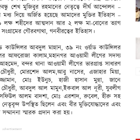
ঙ্গবন্ধু শেখ মুজিবুর রহমানের নেতৃত্বে দীর্ঘ আন্দোলন –
ুদ্ধের মধ্য দিয়ে অর্জিত হয়েছে আমাদের মুক্তির ইতিহাস –
৩০ লক্ষ শহীদের আত্মদান আর ২ লক্ষ মা-বোনের ত্যাগ
 সংগ্রামের গৌরবগাথা, গনবীরত্বের ইতিহাস।
কাউন্সিলর আবদুল মান্নান, ৩৯ নং ওর্য়াড কাউন্সিলর
সিলর আফরোজা কালাম,মহানগর আওয়ামী লীগের সদস্য
 আহমেদ, বন্দর থানা আওয়ামী লীগের ভারপ্রাপ্ত সাধারণ
 চৌধুরী, মোরশেদ আলম,আবু নাসের, এজাহার মিয়া,
জ্জামান, মোঃ ইউনুচ, হাজী হাসান মুন্না, জানে
 চৌধুরী, আবদুল আল মামুন,ইকবাল আল নূরী, যুবলীগ
 সফিউল আলম বাদশা, মোঃ এরশাদ, রুবেল, হীরু সহ
েতৃবৃন্দ উপস্থিত ছিলেন এবং বীর মুক্তিযোদ্ধাদের এবং
সম্মাননা স্মারক প্রদান করা হয়।
Advertisement