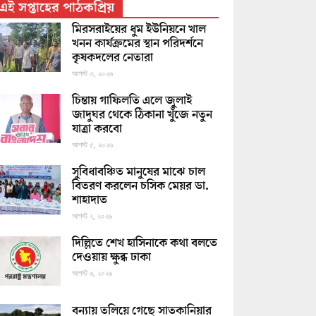
এই সপ্তাহের পাঠকপ্রিয়
মিরসরাইয়ের ধুম ইউনিয়নে খাল
খনন কার্যক্রমের স্থান পরিদর্শনে
কৃষকদলের নেতারা
আগস্ট ৩, ২০২৬
চিন্তায় গাফিলতি এলে জুলাই
জাদুঘর থেকে ঠিকানা খুঁজে নতুন
যাত্রা করবো
আগস্ট ৫, ২০২৬
সুবিধাবঞ্চিত মানুষের মাঝে চাল
বিতরণ করলেন চসিক মেয়র ডা.
শাহাদাত
আগস্ট ২, ২০২৬
দিল্লিতে শেখ হাসিনাকে কথা বলতে
দেওয়ায় ক্ষুব্ধ ঢাকা
আগস্ট ৬, ২০২৬
বন্যায় তলিয়ে গেছে সাতকানিয়ার