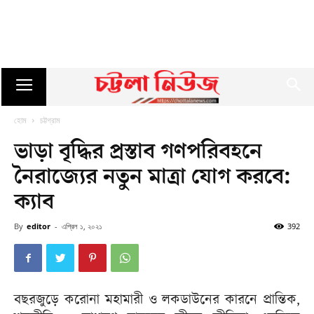
হোম
চট্টগ্রাম
ভাড়া বৃদ্ধির প্রস্তাব গণপরিবহনে
নৈরাজ্যের নতুন মাত্রা যোগ করবে:
ক্যাব
By
editor
-
এপ্রিল ১, ২০২১
392
বছরজুড়ে করোনা মহামারী ও লকডাউনের কারনে প্রান্তিক,