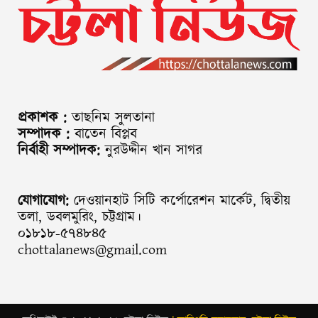
প্রকাশক :
তাছনিম সুলতানা
সম্পাদক :
বাতেন বিপ্লব
নির্বাহী সম্পাদক:
নুরউদ্দীন খান সাগর
যোগাযোগ:
দেওয়ানহাট সিটি কর্পোরেশন মার্কেট, দ্বিতীয়
তলা, ডবলমুরিং, চট্টগ্রাম।
০১৮১৮-৫৭৪৮৪৫
chottalanews@gmail.com