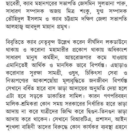
ছাবেরী, ক্যাব মহানগরের সভাপতি জেসমিন সুলতানা পারু,
সাধারণ সম্পাদক অজয় মিত্র শংকু, যুগ্ম সম্পাদক
তৌহিদুল ইসলাম ও ক্যাব চট্টগ্রাম দক্ষিণ জেলা সভাপতি
আলহাজ্ব আবদুল মান্নান প্রমুখ।
বিবৃতিতে ক্যাব নেতৃবৃন্দ উল্লেখ করেন দীর্ঘদিন লকডাউনে
থাকায় ও করোনা মহামারীর প্রকোপ থাকায় অধিকাংশ
সাধারণ মানুষ কর্মহীন, আয়রোজগার কমে যাওয়ায়
এমানিতেই আর্থিক ও মানষিক ভাবে বিপর্যস্ত। এছাড়াও
করোনার সুরক্ষা সামগ্রী, ওষুধ, চিকিৎসা সেবা ও
নিত্যপণ্যের আকাশছোঁয়া মূল্যবৃদ্ধিতে জনজীবন বিপর্যস্ত
সেখানে বর্ধিত হারে বাস ভাড়া আদায়ের অনুমতি দেয়া হলে
এটা হবে সড়কে ডাকাতির সামিল। কারন গণপরিবহন
মালিক-শ্রমিকরা কোন সময় সরকারের নির্ধারিত হারে ভাড়া
আদায় না করে যাত্রীদের জিম্মি করে দ্বিগুন-তিনগুন ভাড়া
আদায় করে থাকেন। সেখানে বিআরটিএ, প্রশাসন, আইন
শৃংখলা বাহিনী তাদের বিরুদ্ধে কোন কার্যকর ব্যবস্থা গ্রহনে