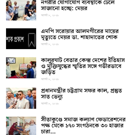
নগরীর যোগাযোগ ব্যবস্থাকে ঢেলে
সাজানো হচ্ছে: মেয়র
আগস্ট ৮, ২০২৬
এমপি সরোয়ার আলমগীরের মায়ের
মৃত্যুতে মেয়র ডা. শাহাদাতের শোক
আগস্ট ৮, ২০২৬
কালুরঘাট বেতার কেন্দ্র দেশের ইতিহাস
ও মুক্তিযুদ্ধের স্মৃতির সঙ্গে গভীরভাবে
জড়িত
আগস্ট ৮, ২০২৬
প্রধানমন্ত্রীর চট্টগ্রাম সফর কাল, প্রস্তুত
সাত ভেন্যু
আগস্ট ৮, ২০২৬
সীতাকুণ্ডে সমাজ কল্যাণ ফেডারেশনের
পক্ষ থেকে ১৭০ সংগঠনকে ৩০ হাজার
চারা...