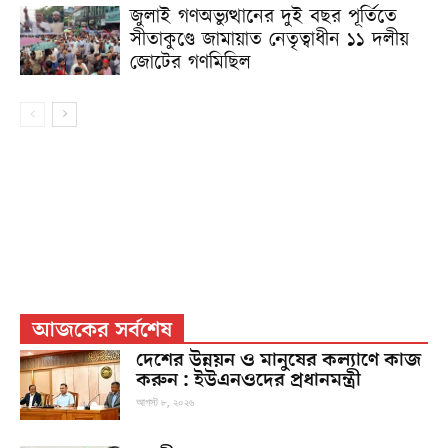
জুলাই গণঅভ্যুত্থানের দুই বছর পূর্তিতে
সীতাকুণ্ডে জামায়াত নেতৃত্বাধীন ১১ দলীয়
জোটের গণমিছিল
আজকের সর্বশেষ
দেশের উন্নয়ন ও মানুষের কল্যাণে কাজ
করুন : ইউএনওদের প্রধানমন্ত্রী
আগস্ট ৮, ২০২৬