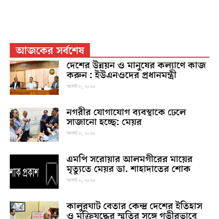
আজকের সর্বশেষ
দেশের উন্নয়ন ও মানুষের কল্যাণে কাজ
করুন : ইউএনওদের প্রধানমন্ত্রী
আগস্ট ৮, ২০২৬
নগরীর যোগাযোগ ব্যবস্থাকে ঢেলে
সাজানো হচ্ছে: মেয়র
আগস্ট ৮, ২০২৬
এমপি সরোয়ার আলমগীরের মায়ের
মৃত্যুতে মেয়র ডা. শাহাদাতের শোক
আগস্ট ৮, ২০২৬
কালুরঘাট বেতার কেন্দ্র দেশের ইতিহাস
ও মুক্তিযুদ্ধের স্মৃতির সঙ্গে গভীরভাবে