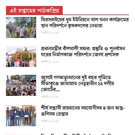
এই সপ্তাহের পাঠকপ্রিয়
মিরসরাইয়ের ধুম ইউনিয়নে খাল খনন কার্যক্রমের
স্থান পরিদর্শনে কৃষকদলের নেতারা
আগস্ট ৩, ২০২৬
প্রধানমন্ত্রীর বাঁশখালী সফর: প্রস্তুতি ও পুনর্বাসন
ঘরের নির্মাণকাজ পরিদর্শনে জেলা প্রশাসক
আগস্ট ৫, ২০২৬
জুলাই গণঅভ্যুত্থানের দুই বছর পূর্তিতে
সীতাকুণ্ডে জামায়াত নেতৃত্বাধীন ১১ দলীয়
জোটের...
আগস্ট ৫, ২০২৬
শীর্ষ সন্ত্রাসী রায়হানের সহযোগীসহ ৪ জন অস্ত্র-
গুলিসহ গ্রেপ্তার
আগস্ট ৩, ২০২৬