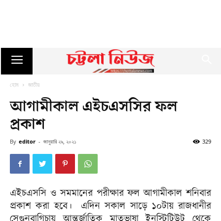
হোম
জাতীয়
আগামীকাল এইচএসসির ফল
প্রকাশ
By
editor
-
জানুয়ারি ২৯, ২০২১
329
এইচএসসি ও সমমানের পরীক্ষার ফল আগামীকাল শনিবার
প্রকাশ করা হবে। এদিন সকাল সাড়ে ১০টায় রাজধানীর
সেগুনবাগিচায় আন্তর্জাতিক মাতৃভাষা ইনস্টিটিউট থেকে