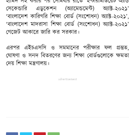
হামিদ সই করার পর সোমবার রাতে ‘ইন্টারমিডিয়েট অ্যান্ড
সেকেন্ডারি এডুকেশন (অ্যামেন্ডমেন্ট) অ্যাক্ট-২০২১’
‘বাংলাদেশ কারিগরি শিক্ষা বোর্ড (সংশোধন) অ্যাক্ট-২০২১’,
‘বাংলাদেশ মাদরাসা শিক্ষা বোর্ড (সংশোধন) অ্যাক্ট-২০২১’
গেজেট আকারে জারি কর সরকার।
এরপর এইচএসসি ও সমমানের পরীক্ষার ফল প্রস্তুত,
ঘোষণা ও সনদ বিতরণের জন্য শিক্ষা বোর্ডগুলোকে ক্ষমতা
দেয় শিক্ষা মন্ত্রণালয়।
Advertisement