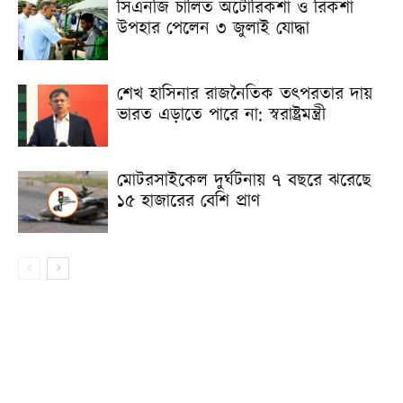
সিএনজি চালিত অটোরিকশা ও রিকশা
উপহার পেলেন ৩ জুলাই যোদ্ধা
শেখ হাসিনার রাজনৈতিক তৎপরতার দায়
ভারত এড়াতে পারে না: স্বরাষ্ট্রমন্ত্রী
মোটরসাইকেল দুর্ঘটনায় ৭ বছরে ঝরেছে
১৫ হাজারের বেশি প্রাণ