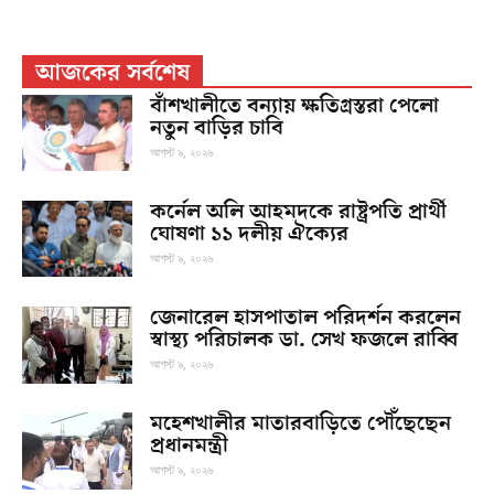
আজকের সর্বশেষ
বাঁশখালীতে বন্যায় ক্ষতিগ্রস্তরা পেলো
নতুন বাড়ির চাবি
আগস্ট ৯, ২০২৬
কর্নেল অলি আহমদকে রাষ্ট্রপতি প্রার্থী
ঘোষণা ১১ দলীয় ঐক্যের
আগস্ট ৯, ২০২৬
জেনারেল হাসপাতাল পরিদর্শন করলেন
স্বাস্থ্য পরিচালক ডা. সেখ ফজলে রাব্বি
আগস্ট ৯, ২০২৬
মহেশখালীর মাতারবাড়িতে পৌঁছেছেন
প্রধানমন্ত্রী
আগস্ট ৯, ২০২৬