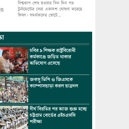
বিশ্বকাপ শেষ হওয়ার তিন দিন পর
টুর্নামেন্টের সেরা একাদশ ঘোষণা করেছে
কটি
ফিফা। সমর্থকদের ভোটে...
ষা
চবির ৯ শিক্ষক রাষ্ট্রবিরোধী
কর্মকাণ্ডে জড়িত থাকার
অভিযোগ এসেছে
জকসু ভিপি ও জিএসকে
ক্যাম্পাসছাড়া করল ছাত্রদল
দীর্ঘ বিরতির পর আজ শুরু হচ্ছে
চট্টগ্রাম বোর্ডের এইচএসসি
পরীক্ষা