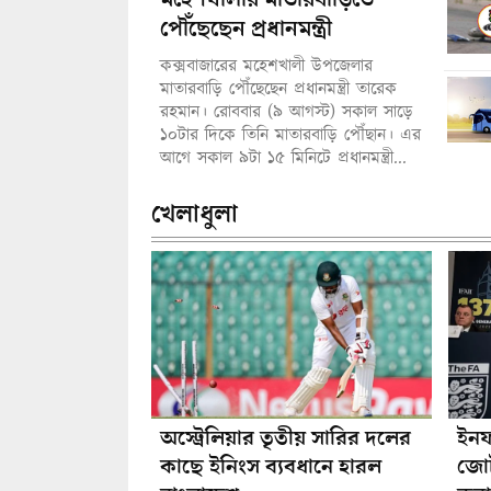
পৌঁছেছেন প্রধানমন্ত্রী
কক্সবাজারের মহেশখালী উপজেলার
মাতারবাড়ি পৌঁছেছেন প্রধানমন্ত্রী তারেক
রহমান। রোববার (৯ আগস্ট) সকাল সাড়ে
১০টার দিকে তিনি মাতারবাড়ি পৌঁছান। এর
আগে সকাল ৯টা ১৫ মিনিটে প্রধানমন্ত্রী...
খেলাধুলা
অস্ট্রেলিয়ার তৃতীয় সারির দলের
ইনফ
কাছে ইনিংস ব্যবধানে হারল
জোট