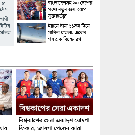
বাংলাদেশসহ ৬০ দেশের
 ৮
পণ্যে নতুন শুল্কারোপ
র্দেশ
যুক্তরাষ্ট্রের
লামী
ইরানে টানা ১১তম দিনে
কমিটির
মার্কিন হামলা, একের
 সেলিম
পর এক বিস্ফোরণ
বিশ্বকাপের সেরা একাদশ ঘোষণা
য়ার
ফিফার, জায়গা পেলেন কারা