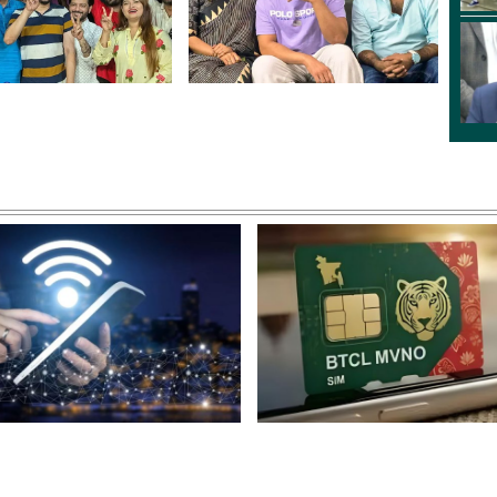
পতি শিবা শানু, সাধারণ
‘বরবাদ’-এর পর ফের হৃদয়ের
 জয় চৌধুরী
ছবিতে শাকিব খান
ন ইন্টারনেট ব্যবহারকারীদের
চালু হয়েছে দেশের প্রথম বিটি
 দুঃসংবাদ
এমভিএনও সিম