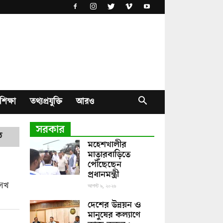
শিক্ষা
তথ্যপ্রযুক্তি
আরও
সরকার
ত
মহেশখালীর
মাতারবাড়িতে
পৌঁছেছেন
প্রধানমন্ত্রী
সেখ
আগস্ট ৯, ২০২৬
দেশের উন্নয়ন ও
মানুষের কল্যাণে