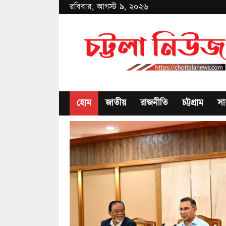
রবিবার, আগস্ট ৯, ২০২৬
Chottala
News
হোম
জাতীয়
রাজনীতি
চট্টগ্রাম
সা