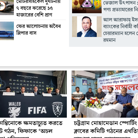
মোটরসাইকেল দুর্ঘটনায়
ভেজাল উৎপাদন :
৭ বছরে ঝরেছে ১৫
পণ্য প্রত্যাহারের নি
হাজারের বেশি প্রাণ
আল আরাফাহ্ ইস
ফের আলোচনায় অবৈধ
ব্যাংকের নির্বাহী 
স্লিপার বাস
চেয়ারম্যান হলেন
রহমান
ান্তিনোকে ক্ষমতাচ্যুত করতে
চট্টগ্রাম মোহামেডান স্পোর্টিং
 গঠন, ফিফাকে ‘অচল
ক্লাবের কমিটি গঠনের এখতি