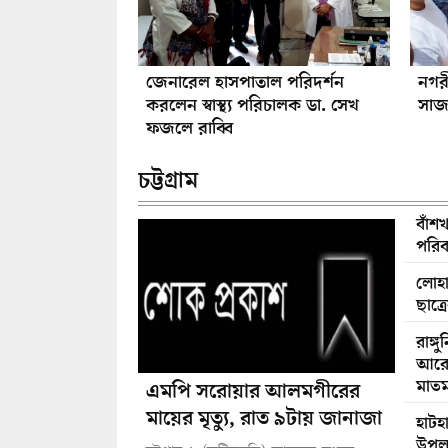
জেনারেল হাসপাতাল পরিদর্শন
নগর
করলেন স্বাস্থ্য পরিচালক ডা. সেখ
সাজ
ফজলে রাব্বি
চট্টগ্রাম
বাঁশ
পরিবা
লোহা
ছাত্রে
রাঙ্গ
আরোহ
মাত
এমপি সরোয়ার আলমগীরের
মায়ের মৃত্যু, রাত ৯টায় জানাজা
হাটহ
উপলক