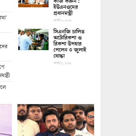
কাজ করুন :
ইউএনওদের
প্রধানমন্ত্রী
মা’
আগস্ট ৮, ২০২৬
সিএনজি চালিত
অটোরিকশা ও
রিকশা উপহার
াদের
পেলেন ৩ জুলাই
যোদ্ধা
আগস্ট ৮, ২০২৬
ণে
্ত্রী
েলে
য়ের
 শোক