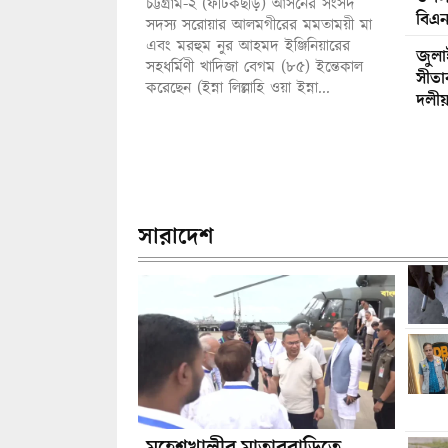
চট্টগ্রাম-২ (ফটিকছড়ি) আসনের সংসদ
বিএনপ
সদস্য সরোয়ার আলমগীরের মমতাময়ী মা
এবং মরহুম নুর আহমদ ইঞ্জিনিয়ারের
জুলাই
সহধর্মিণী খাদিজা বেগম (৮৫) ইন্তেকাল
সীতাক
করেছেন (ইন্না লিল্লাহি ওয়া ইন্না...
দলীয
সারাদেশ
মহেশখালীর মাতারবাড়িতে