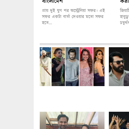
বাংলাদেশ
করা
প্রায় দুই যুগ পর অস্ট্রেলিয়া সফর। এই
জিয়ান
সফর একটা বার্তা দেওয়ার মতো সফর
হাবুড
হতে...
চতুর্
বিনোদন
মোদি সরকার বিরোধী
ভারতের জা
আন্দোলনে বিক্ষোভকারীদের
পুরস্কার
পাশে এবার বলিউড তারকারা
অভিনেত্রী