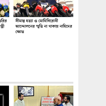
ঙ্গে
্রস্তুত
তৈরির
সীমান্ত হত্যা ও মোদিবিরোধী
্রী
আন্দোলনের স্মৃতি না থাকায় নাহিদের
ক্ষোভ
তরণ
ও
ই
পরতার
য়ের