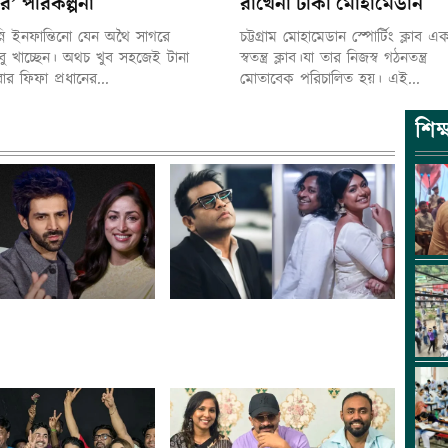
র’ পরিকল্পনা
রাখেনা ঢাকা মোহামেডান
্নি ইনফান্তিনো যেন অথৈ সাগরে
চট্টগ্রাম মোহামেডান স্পোর্টিং ক্লাব এ
ুবু খাচ্ছেন। অথচ খুব সহজেই টানা
স্বতন্ত্র ক্লাব।যা তার নিজস্ব গঠনতন্ত্র
থবার ফিফা প্রধানের...
মোতাবেক পরিচালিত হয়। এই...
শিক্
তীয় চলচ্চিত্র
দুই বাংলাদেশি শিল্পীর গান শুনে
: সেরা অভিনেতা-
মুগ্ধ এ আর রহমান, ভাসালেন
 যারা
প্রশংসায়