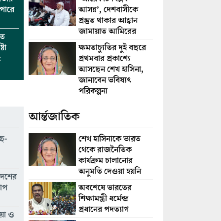
পারে
আসন্ন’, দেশবাসীকে
প্রস্তুত থাকার আহ্বান
জামায়াত আমিরের
তে
্টা
ক্ষমতাচ্যুতির দুই বছরে
:
প্রথমবার প্রকাশ্যে
আসছেন শেখ হাসিনা,
জানাবেন ভবিষ্যৎ
পরিকল্পনা
আর্ন্তজাতিক
ছ-
শেখ হাসিনাকে ভারত
থেকে রাজনৈতিক
কার্যক্রম চালানোর
অনুমতি দেওয়া হয়নি
দেশের
অবশেষে ভারতের
রোপ
শিক্ষামন্ত্রী ধর্মেন্দ্র
প্রধানের পদত্যাগ
িয়া ও