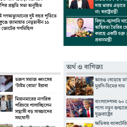
ির প্রস্তুতি সভা অনুষ্ঠিত
দায় ভারত এড়াতে 
না: স্বরাষ্ট্রমন্ত্রী
 গণঅভ্যুত্থানের দুই বছর পূর্তিতে
বিদ্যুৎ-জ্বালানি খা
ুণ্ডে জামায়াত নেতৃত্বাধীন ১১
অস্থিরতা তৈরির চেষ
় জোটের গণমিছিল
করছে একটি চক্র 
প্রধানমন্ত্রী
অর্থ ও বাণিজ্য
তরুণ সমাজ ধ্বংসের
আরও বেড়েছে মা
‘টাইম বোমা’ ইয়াবা
মুরগি-ডিমের দাম
মিয়ানমারের নাগরিক
বাংলাদেশসহ ৬০ 
পরিচয়ে পালাচ্ছিলেন
পণ্যে নতুন শুল্কা
সন্ত্রাসী বড় সাজ্জাদের
যুক্তরাষ্ট্রের
সহযোগী
ক্ষতিকর ব্যাকটের