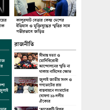
ে
ায়ের
কালুরঘাট বেতার কেন্দ্র দেশের
শোক
ইতিহাস ও মুক্তিযুদ্ধের স্মৃতির সঙ্গে
গভীরভাবে জড়িত
:
রাজনীতি
সীমান্ত হত্যা ও
কাজ
মোদিবিরোধী
ের
আন্দোলনের স্মৃতি না
থাকায় নাহিদের ক্ষোভ
জুলাই জাতীয় সনদ ও
কশা
গণভোটের রায়
জুলাই
বাস্তবায়নে লংমার্চের
ঘোষণা ১১-দলীয়
ঐক্যের
তার
‘আরেকটি বিপ্লব