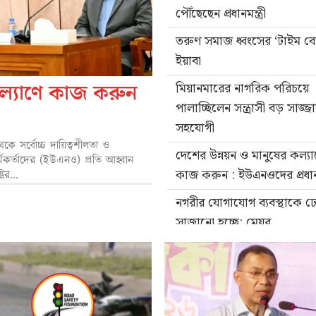
পৌঁছেছেন প্রধানমন্ত্রী
তরুণ সমাজ ধ্বংসের ‘টাইম বো
ইয়াবা
কল্যাণে কাজ করুন
মিয়ানমারের নাগরিক পরিচয়ে
পালাচ্ছিলেন সন্ত্রাসী বড় সাজ্জ
সহযোগী
কে সর্বোচ্চ দায়িত্বশীলতা ও
দেশের উন্নয়ন ও মানুষের কল্যা
্মকর্তাদের (ইউএনও) প্রতি আহ্বান
কাজ করুন : ইউএনওদের প্রধানমন
ের...
নগরীর যোগাযোগ ব্যবস্থাকে ঢ
সাজানো হচ্ছে: মেয়র
এমপি সরোয়ার আলমগীরের মা
মৃত্যুতে মেয়র ডা. শাহাদাতের
কালুরঘাট বেতার কেন্দ্র দেশের