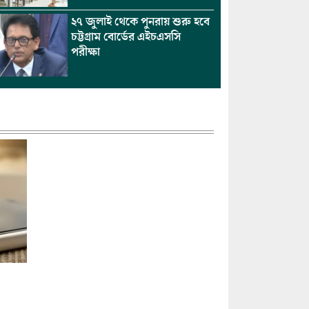
২৭ জুলাই থেকে পুনরায় শুরু হবে
চট্টগ্রাম বোর্ডের এইচএসসি
পরীক্ষা
সিএল
বাংলাদেশে আনুষ্ঠানিকভাবে শুরু
হলো স্টারলিংকের যাত্রা