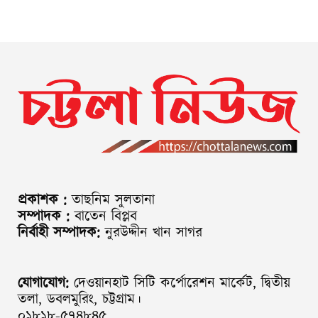
প্রকাশক :
তাছনিম সুলতানা
সম্পাদক :
বাতেন বিপ্লব
নির্বাহী সম্পাদক:
নুরউদ্দীন খান সাগর
যোগাযোগ:
দেওয়ানহাট সিটি কর্পোরেশন মার্কেট, দ্বিতীয়
তলা, ডবলমুরিং, চট্টগ্রাম।
০১৮১৮-৫৭৪৮৪৫