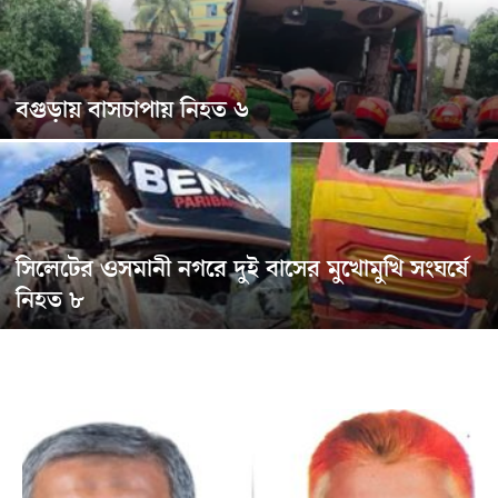
বগুড়ায় বাসচাপায় নিহত ৬
সিলেটের ওসমানী নগরে দুই বাসের মুখোমুখি সংঘর্ষে
নিহত ৮