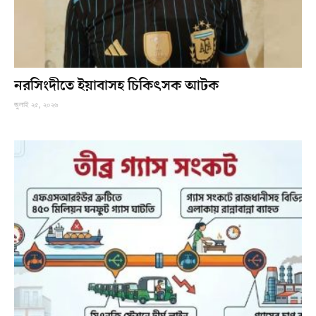
নরসিংদীতে ইয়াবাসহ চিকিৎসক আটক
জুলাই ২৫, ২০২৬