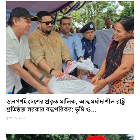
জনগণই দেশের প্রকৃত মালিক, আত্মমর্যাদাশীল রাষ্ট্র
প্রতিষ্ঠায় সরকার বদ্ধপরিকর: ভূমি ও...
জুলাই ১৯, ২০২৬