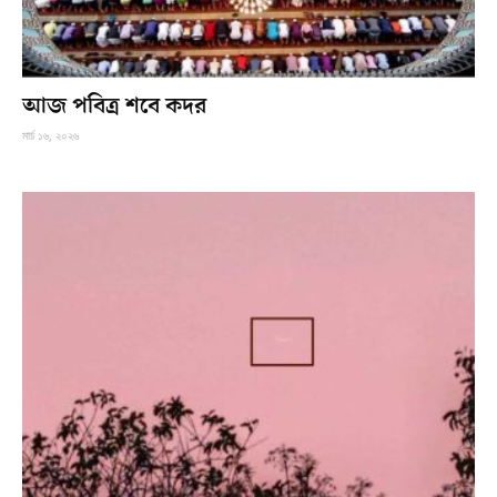
আজ পবিত্র শবে কদর
মার্চ ১৬, ২০২৬