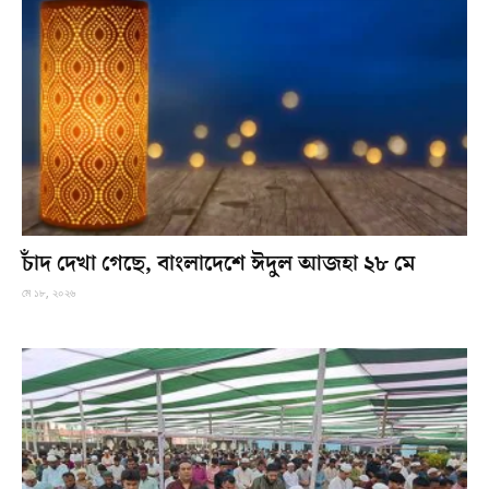
চাঁদ দেখা গেছে, বাংলাদেশে ঈদুল আজহা ২৮ মে
মে ১৮, ২০২৬