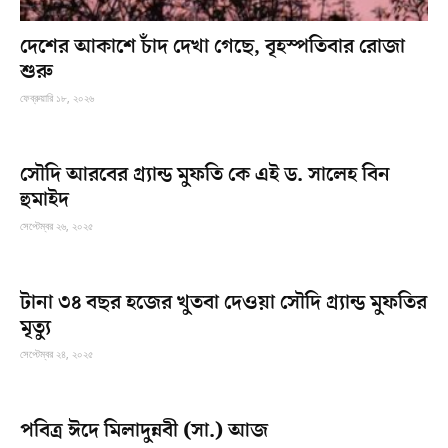
দেশের আকাশে চাঁদ দেখা গেছে, বৃহস্পতিবার রোজা
শুরু
ফেব্রুয়ারি ১৮, ২০২৬
সৌদি আরবের গ্র্যান্ড মুফতি কে এই ড. সালেহ বিন
হুমাইদ
সেপ্টেম্বর ২৬, ২০২৫
টানা ৩৪ বছর হজের খুতবা দেওয়া সৌদি গ্র্যান্ড মুফতির
মৃত্যু
সেপ্টেম্বর ২৪, ২০২৫
পবিত্র ঈদে মিলাদুন্নবী (সা.) আজ