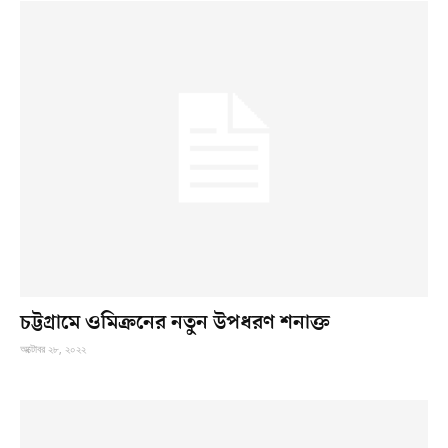
চট্টগ্রামে ওমিক্রনের নতুন উপধরণ শনাক্ত
অক্টোবর ২৮, ২০২২