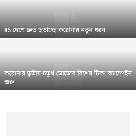
৪১ দেশে দ্রুত ছড়াচ্ছে করোনার নতুন ধরন
করোনার তৃতীয়-চতুর্থ ডোজের বিশেষ টিকা ক্যাম্পেইন
শুরু