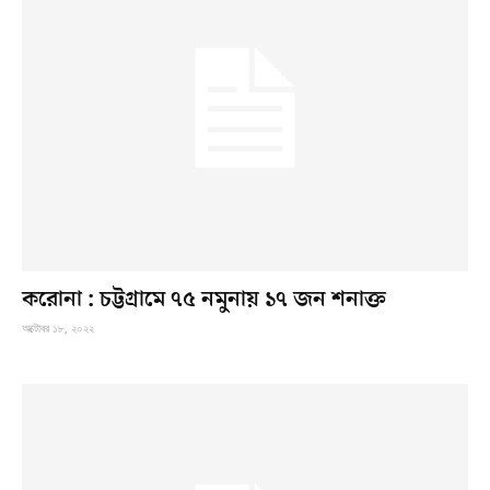
করোনা : চট্টগ্রামে ৭৫ নমুনায় ১৭ জন শনাক্ত
অক্টোবর ১৮, ২০২২