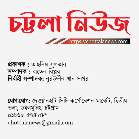
প্রকাশক :
তাছনিম সুলতানা
সম্পাদক :
বাতেন বিপ্লব
নির্বাহী সম্পাদক:
নুরউদ্দীন খান সাগর
যোগাযোগ:
দেওয়ানহাট সিটি কর্পোরেশন মার্কেট, দ্বিতীয়
তলা, ডবলমুরিং, চট্টগ্রাম।
০১৮১৮-৫৭৪৮৪৫
chottalanews@gmail.com