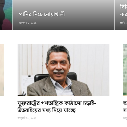
বিস
পানির নিচে নোয়াখালী
কর
আগস্ট ২১, ২০২৪
মার্চ 
যুক্তরাষ্ট্রের গণতান্ত্রিক কাঠামো চড়াই-
অ
উতরাইয়ের মধ্য দিয়ে যাচ্ছে
স
জানুয়ারি ১৬, ২০২১
জান