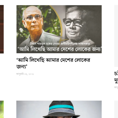
‘আমি লিখেছি আমার দেশের লোকের
জন্য’
চ
জানুয়ারি ১৬, ২০২১
দু
জান