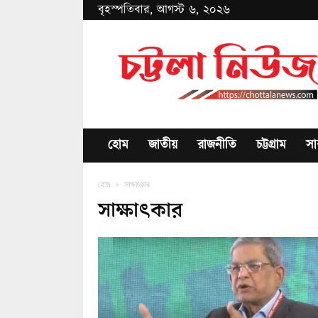
বৃহস্পতিবার, আগস্ট ৬, ২০২৬
Chottala
News
হোম
জাতীয়
রাজনীতি
চট্টগ্রাম
সা
হোম
সাক্ষাৎকার
সাক্ষাৎকার