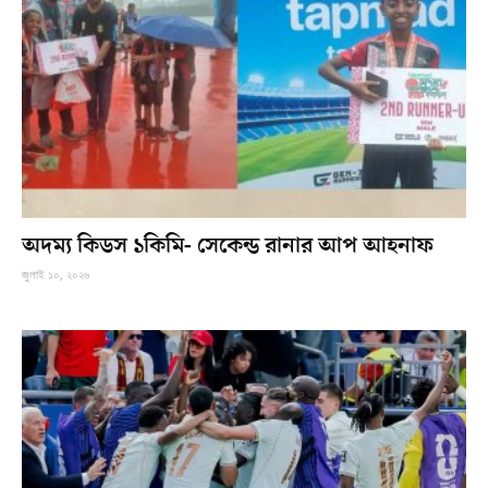
অদম্য কিডস ১কিমি- সেকেন্ড রানার আপ আহনাফ
জুলাই ১০, ২০২৬