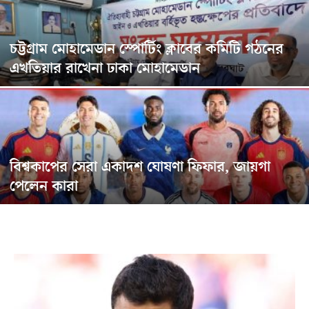
চট্টগ্রাম মোহামেডান স্পোর্টিং ক্লাবের কমিটি গঠনের
এখতিয়ার রাখেনা ঢাকা মোহামেডান
বিশ্বকাপের সেরা একাদশ ঘোষণা ফিফার, জায়গা
পেলেন কারা