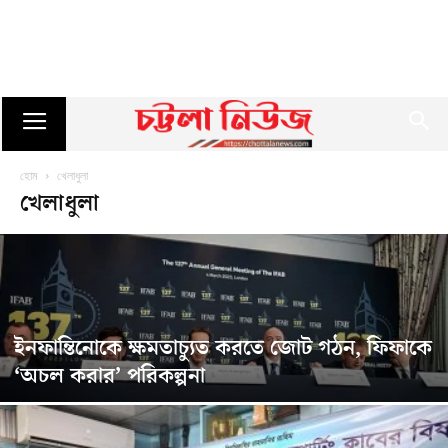
হোম
খেলাধুলা
খেলাধুলা
ইনফান্তিনোকে ক্ষমতাচ্যুত করতে জোট গঠন, ফিফাকে
‘অচল করার’ পরিকল্পনা