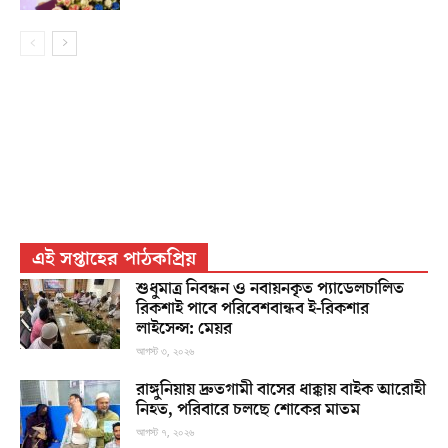
এই সপ্তাহের পাঠকপ্রিয়
শুধুমাত্র নিবন্ধন ও নবায়নকৃত প্যাডেলচালিত
রিকশাই পাবে পরিবেশবান্ধব ই-রিকশার
লাইসেন্স: মেয়র
আগস্ট ৩, ২০২৬
রাঙ্গুনিয়ায় দ্রুতগামী বাসের ধাক্কায় বাইক আরোহী
নিহত, পরিবারে চলছে শোকের মাতম
আগস্ট ৭, ২০২৬