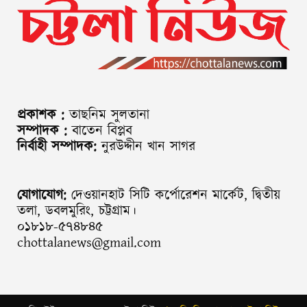
প্রকাশক :
তাছনিম সুলতানা
সম্পাদক :
বাতেন বিপ্লব
নির্বাহী সম্পাদক:
নুরউদ্দীন খান সাগর
যোগাযোগ:
দেওয়ানহাট সিটি কর্পোরেশন মার্কেট, দ্বিতীয়
তলা, ডবলমুরিং, চট্টগ্রাম।
০১৮১৮-৫৭৪৮৪৫
chottalanews@gmail.com