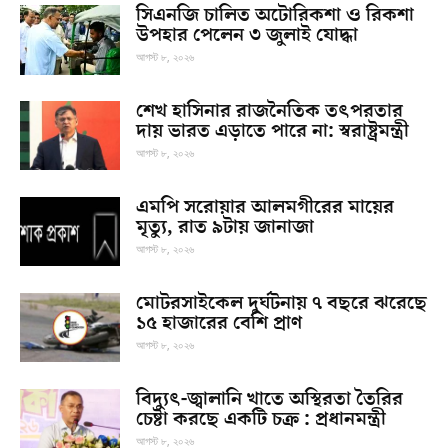
সিএনজি চালিত অটোরিকশা ও রিকশা
উপহার পেলেন ৩ জুলাই যোদ্ধা
আগস্ট ৮, ২০২৬
শেখ হাসিনার রাজনৈতিক তৎপরতার
দায় ভারত এড়াতে পারে না: স্বরাষ্ট্রমন্ত্রী
আগস্ট ৮, ২০২৬
এমপি সরোয়ার আলমগীরের মায়ের
মৃত্যু, রাত ৯টায় জানাজা
আগস্ট ৮, ২০২৬
মোটরসাইকেল দুর্ঘটনায় ৭ বছরে ঝরেছে
১৫ হাজারের বেশি প্রাণ
আগস্ট ৮, ২০২৬
বিদ্যুৎ-জ্বালানি খাতে অস্থিরতা তৈরির
চেষ্টা করছে একটি চক্র : প্রধানমন্ত্রী
আগস্ট ৮, ২০২৬