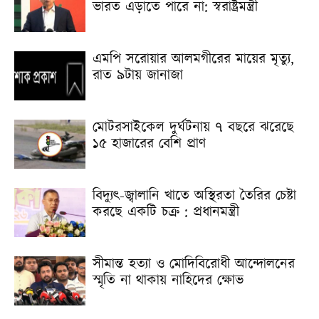
ভারত এড়াতে পারে না: স্বরাষ্ট্রমন্ত্রী
এমপি সরোয়ার আলমগীরের মায়ের মৃত্যু,
রাত ৯টায় জানাজা
মোটরসাইকেল দুর্ঘটনায় ৭ বছরে ঝরেছে
১৫ হাজারের বেশি প্রাণ
বিদ্যুৎ-জ্বালানি খাতে অস্থিরতা তৈরির চেষ্টা
করছে একটি চক্র : প্রধানমন্ত্রী
সীমান্ত হত্যা ও মোদিবিরোধী আন্দোলনের
স্মৃতি না থাকায় নাহিদের ক্ষোভ