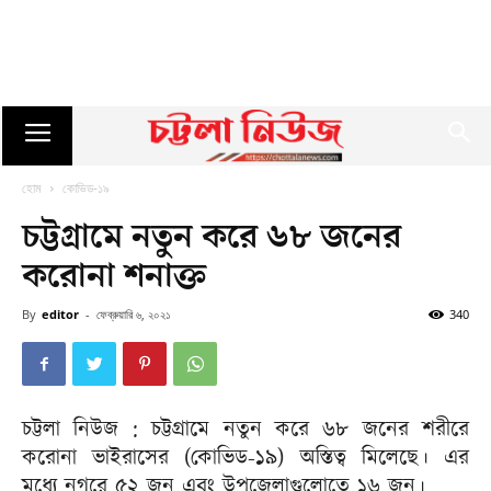
হোম
কোভিড-১৯
চট্টগ্রামে নতুন করে ৬৮ জনের
করোনা শনাক্ত
By
editor
-
ফেব্রুয়ারি ৬, ২০২১
340
চট্টলা নিউজ : চট্টগ্রামে নতুন করে ৬৮ জনের শরীরে
করোনা ভাইরাসের (কোভিড-১৯) অস্তিত্ব মিলেছে। এর
মধ্যে নগরে ৫২ জন এবং উপজেলাগুলোতে ১৬ জন।