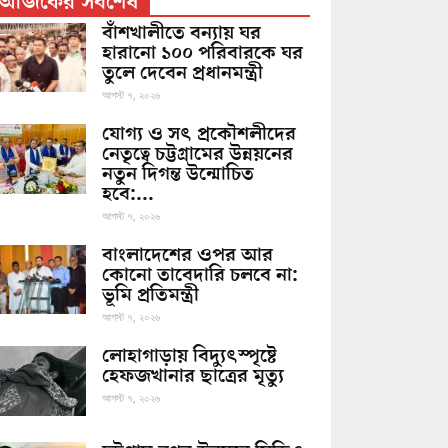
আজকের সর্বশেষ
বাঁশখালীতে বন্যায় ঘর
হারানো ১০০ পরিবারকে ঘর
তুলে দেবেন প্রধানমন্ত্রী
আগস্ট ৭, ২০২৬
যোগ্য ও সৎ প্রকৌশলীদের
নেতৃত্বে চট্টগ্রামের উন্নয়নের
নতুন দিগন্ত উন্মোচিত
হবে:...
আগস্ট ৭, ২০২৬
বাংলাদেশের ওপর আর
কোনো তাবেদারি চলবে না:
ভূমি প্রতিমন্ত্রী
আগস্ট ৭, ২০২৬
লোহাগাড়ায় বিদ্যুৎস্পৃষ্টে
হেফজখানার ছাত্রের মৃত্যু
আগস্ট ৭, ২০২৬