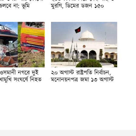
চলবে না: ভূমি
মুরগি, ডিমের ডজন ১৫০
ওসমানী নগরে দুই
২০ অগাস্ট রাষ্ট্রপতি নির্বাচন,
োমুখি সংঘর্ষে নিহত
মনোনয়নপত্র জমা ১৩ অগাস্ট