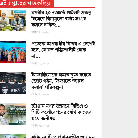
এই সপ্তাহের পাঠকপ্রিয়
নগরীর ২৫ ওয়ার্ডে পাইলট প্রকল্প
হিসেবে বিনামূল্যে বর্জ্য সংগ্রহ
করবে চসিক:...
আগস্ট ৪, ২০২৬
প্রত্যেক অপরাধীর বিচার এ দেশেই
হবে, সে যত শক্তিশালীই হোক
না...
আগস্ট ৫, ২০২৬
ইনফান্তিনোকে ক্ষমতাচ্যুত করতে
জোট গঠন, ফিফাকে ‘অচল
করার’ পরিকল্পনা
আগস্ট ৪, ২০২৬
চট্টগ্রাম নগর উন্নয়নে সিডিএ ও
সিটি কর্পোরেশনের যৌথ কাজের
প্রয়োজনীয়তা
আগস্ট ৭, ২০২৬
হাটহাজারীতে প্রধানমন্ত্রীর আগমন