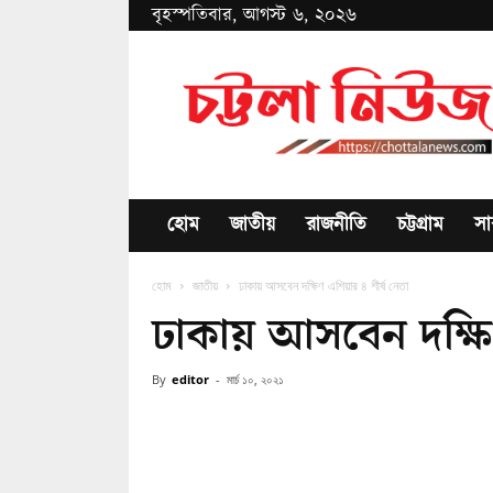
বৃহস্পতিবার, আগস্ট ৬, ২০২৬
Chottala
News
হোম
জাতীয়
রাজনীতি
চট্টগ্রাম
সা
হোম
জাতীয়
ঢাকায় আসবেন দক্ষিণ এশিয়ার ৪ শীর্ষ নেতা
ঢাকায় আসবেন দক্ষিণ
By
editor
-
মার্চ ১০, ২০২১