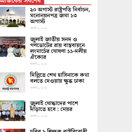
আজকের সর্বশেষ
২০ অগাস্ট রাষ্ট্রপতি নির্বাচন,
মনোনয়নপত্র জমা ১৩
অগাস্ট
আগস্ট ৬, ২০২৬
জুলাই জাতীয় সনদ ও
গণভোটের রায় বাস্তবায়নে
লংমার্চের ঘোষণা ১১-দলীয়
ঐক্যের
আগস্ট ৬, ২০২৬
দিল্লিতে শেখ হাসিনাকে কথা
বলতে দেওয়ায় ক্ষুব্ধ ঢাকা
আগস্ট ৬, ২০২৬
জুলাই যোদ্ধাদের পাশে
দাঁড়াতে হবে : মেয়র
আগস্ট ৫, ২০২৬
চবির ৯ শিক্ষক রাষ্ট্রবিরোধী