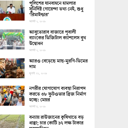
পুলিশের যানবাহনে হামলার
সুনির্দিষ্ট গোয়েন্দা তথ্য নেই, শুধু
‘রিমাইন্ডার’
আগস্ট ২, ২০২৬
আবুতোরাব বাজারে পূবালী
ব্যাংকের ডিজিটাল ক্যাশলেস বুথ
উদ্বোধন
আগস্ট ২, ২০২৬
আরও বেড়েছে মাছ-মুরগি-ডিমের
দাম
জুলাই ৩১, ২০২৬
নগরীর যোগাযোগ ব্যবস্থা নিরাপদ
করতে ৩৮ ফুটওভার ব্রিজ নির্মাণ
হচ্ছে: মেয়র
আগস্ট ৪, ২০২৬
বন্যায় রাউজানের কৃষিখাতে বড়
ধাক্কা; চার কোটি ১৭ লক্ষ টাকার