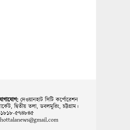
যোগাযোগ:
দেওয়ানহাট সিটি কর্পোরেশন
ার্কেট, দ্বিতীয় তলা, ডবলমুরিং, চট্টগ্রাম।
০১৮১৮-৫৭৪৮৪৫
chottalanews@gmail.com