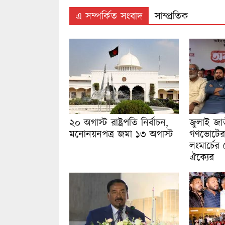
এ সম্পর্কিত সংবাদ
সাম্প্রতিক
২০ অগাস্ট রাষ্ট্রপতি নির্বাচন,
জুলাই জা
মনোনয়নপত্র জমা ১৩ অগাস্ট
গণভোটের র
লংমার্চের
ঐক্যের