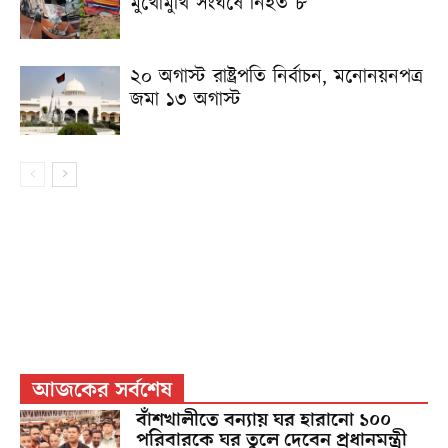
মুখোমুখি সংঘর্ষে নিহত ৮
২০ অগাস্ট রাষ্ট্রপতি নির্বাচন, মনোনয়নপত্র
জমা ১৩ অগাস্ট
আজকের সর্বশেষ
বাঁশখালীতে বন্যায় ঘর হারানো ১০০
পরিবারকে ঘর তুলে দেবেন প্রধানমন্ত্রী