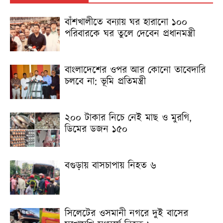
বাঁশখালীতে বন্যায় ঘর হারানো ১০০
পরিবারকে ঘর তুলে দেবেন প্রধানমন্ত্রী
বাংলাদেশের ওপর আর কোনো তাবেদারি
চলবে না: ভূমি প্রতিমন্ত্রী
২০০ টাকার নিচে নেই মাছ ও মুরগি,
ডিমের ডজন ১৫০
বগুড়ায় বাসচাপায় নিহত ৬
সিলেটের ওসমানী নগরে দুই বাসের