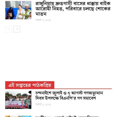
রাঙ্গুনিয়ায় দ্রুতগামী বাসের ধাক্কায় বাইক
আরোহী নিহত, পরিবারে চলছে শোকের
মাতম
আগস্ট ৭, ২০২৬
এই সপ্তাহের পাঠকপ্রিয়
চন্দনাইশে জুলাই ও ৫ আগস্ট গণঅভ্যুত্থান
দিবস উপলক্ষে বিএনপি’র গণ সমাবেশ
আগস্ট ৫, ২০২৬