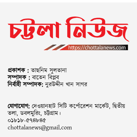
প্রকাশক :
তাছনিম সুলতানা
সম্পাদক :
বাতেন বিপ্লব
নির্বাহী সম্পাদক:
নুরউদ্দীন খান সাগর
যোগাযোগ:
দেওয়ানহাট সিটি কর্পোরেশন মার্কেট, দ্বিতীয়
তলা, ডবলমুরিং, চট্টগ্রাম।
০১৮১৮-৫৭৪৮৪৫
chottalanews@gmail.com