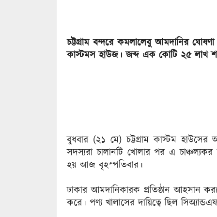
চট্টগ্রাম বন্দরে কমলালেবু আমদানির ঘোষণ
কাস্টমস হাউজ। জব্দ এক কোটি ২৫ লাখ শলাকা 
বুধবার (২১ মে) চট্টগ্রাম কাস্টম হাউসের
সদস্যরা চালানটি খোলার পর এ চাঞ্চল্যক
হয় আজ বৃহস্পতিবার।
ঢাকার আমদানিকারক প্রতিষ্ঠান আহসান ক
করে। পণ্য খালাসের দায়িত্বে ছিল সিঅ্যান্ডএ