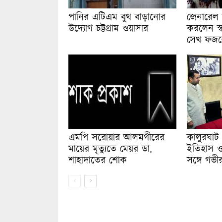
পানির এটিএম বুথ বাড়ানোর
জেনারেল 
উদ্যোগ চট্টগ্রাম ওয়াসার
করলেন স্ব
সেখ ফজলে
এমপি সরোয়ার আলমগীরের
কালুরঘাট 
মায়ের মৃত্যুতে মেয়র ডা.
ইতিহাস ও ম
শাহাদাতের শোক
সঙ্গে গভ