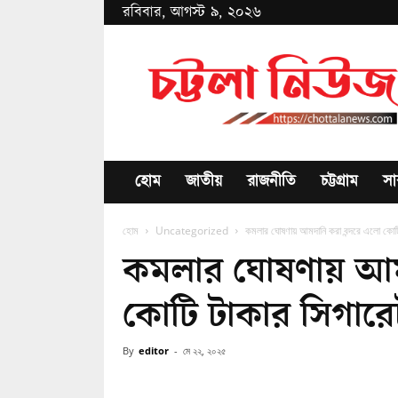
রবিবার, আগস্ট ৯, ২০২৬
Chottala
News
হোম
জাতীয়
রাজনীতি
চট্টগ্রাম
সা
হোম
Uncategorized
কমলার ঘোষণায় আমদানি করা বন্দরে এলো কোটি
কমলার ঘোষণায় আমদ
কোটি টাকার সিগারে
By
editor
-
মে ২২, ২০২৫