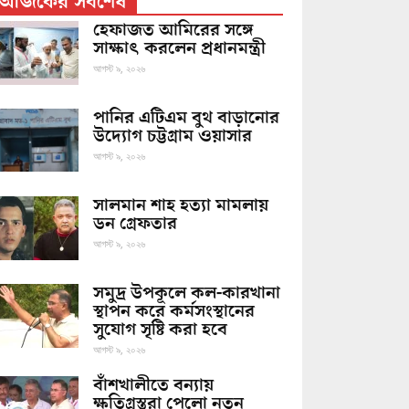
আজকের সর্বশেষ
হেফাজত আমিরের সঙ্গে
সাক্ষাৎ করলেন প্রধানমন্ত্রী
আগস্ট ৯, ২০২৬
পানির এটিএম বুথ বাড়ানোর
উদ্যোগ চট্টগ্রাম ওয়াসার
আগস্ট ৯, ২০২৬
সালমান শাহ হত্যা মামলায়
ডন গ্রেফতার
আগস্ট ৯, ২০২৬
সমুদ্র উপকূলে কল-কারখানা
স্থাপন করে কর্মসংস্থানের
সুযোগ সৃষ্টি করা হবে
আগস্ট ৯, ২০২৬
বাঁশখালীতে বন্যায়
ক্ষতিগ্রস্তরা পেলো নতুন