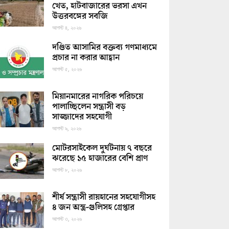
খেত, হাটবাজারের ভরসা এখন
উত্তরবঙ্গের সবজি
আগস্ট ৪, ২০২৬
দণ্ডিত আসামির বক্তব্য গণমাধ্যমে
প্রচার না করার আহ্বান
আগস্ট ৫, ২০২৬
মিয়ানমারের নাগরিক পরিচয়ে
পালাচ্ছিলেন সন্ত্রাসী বড়
সাজ্জাদের সহযোগী
আগস্ট ৯, ২০২৬
মোটরসাইকেল দুর্ঘটনায় ৭ বছরে
ঝরেছে ১৫ হাজারের বেশি প্রাণ
আগস্ট ৮, ২০২৬
শীর্ষ সন্ত্রাসী রায়হানের সহযোগীসহ
৪ জন অস্ত্র-গুলিসহ গ্রেপ্তার
আগস্ট ৩, ২০২৬