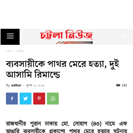
হোম
জাতীয়
ব্যবসায়ীকে পাথর মেরে হত্যা, দুই
আসামি রিমান্ডে
By
editor
-
জুলাই ১১, ২০২৫
242
রাজধানীর পুরান ঢাকায় মো. সোহাগ (৪৩) নামে এক
ভাঙারি ব্যবসায়ীকে প্রকাশ্যে পাথর মেরে হত্যার ঘটনায়