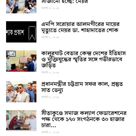
সাজানো হচ্ছে: মেয়র
আগস্ট ৮, ২০২৬
এমপি সরোয়ার আলমগীরের মায়ের
মৃত্যুতে মেয়র ডা. শাহাদাতের শোক
আগস্ট ৮, ২০২৬
কালুরঘাট বেতার কেন্দ্র দেশের ইতিহাস
ও মুক্তিযুদ্ধের স্মৃতির সঙ্গে গভীরভাবে
জড়িত
আগস্ট ৮, ২০২৬
প্রধানমন্ত্রীর চট্টগ্রাম সফর কাল, প্রস্তুত
সাত ভেন্যু
আগস্ট ৮, ২০২৬
সীতাকুণ্ডে সমাজ কল্যাণ ফেডারেশনের
পক্ষ থেকে ১৭০ সংগঠনকে ৩০ হাজার
চারা...
আগস্ট ৮, ২০২৬