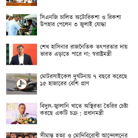
সিএনজি চালিত অটোরিকশা ও রিকশা
উপহার পেলেন ৩ জুলাই যোদ্ধা
শেখ হাসিনার রাজনৈতিক তৎপরতার দায়
ভারত এড়াতে পারে না: স্বরাষ্ট্রমন্ত্রী
মোটরসাইকেল দুর্ঘটনায় ৭ বছরে ঝরেছে
১৫ হাজারের বেশি প্রাণ
বিদ্যুৎ-জ্বালানি খাতে অস্থিরতা তৈরির চেষ্টা
করছে একটি চক্র : প্রধানমন্ত্রী
সীমান্ত হত্যা ও মোদিবিরোধী আন্দোলনের