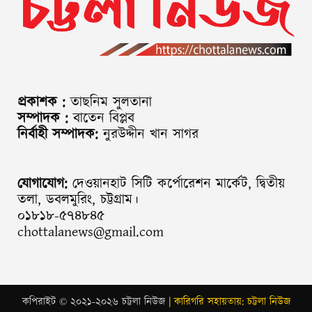
প্রকাশক :
তাছনিম সুলতানা
সম্পাদক :
বাতেন বিপ্লব
নির্বাহী সম্পাদক:
নুরউদ্দীন খান সাগর
যোগাযোগ:
দেওয়ানহাট সিটি কর্পোরেশন মার্কেট, দ্বিতীয়
তলা, ডবলমুরিং, চট্টগ্রাম।
০১৮১৮-৫৭৪৮৪৫
chottalanews@gmail.com
কপিরাইট © ২০২১-২০২৬ চট্টলা নিউজ
| কারিগরি সহায়তায়: চট্টলা নিউজ