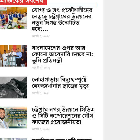
আজকের সর্বশেষ
যোগ্য ও সৎ প্রকৌশলীদের
নেতৃত্বে চট্টগ্রামের উন্নয়নের
নতুন দিগন্ত উন্মোচিত
হবে:...
আগস্ট ৭, ২০২৬
বাংলাদেশের ওপর আর
কোনো তাবেদারি চলবে না:
ভূমি প্রতিমন্ত্রী
আগস্ট ৭, ২০২৬
লোহাগাড়ায় বিদ্যুৎস্পৃষ্টে
হেফজখানার ছাত্রের মৃত্যু
আগস্ট ৭, ২০২৬
চট্টগ্রাম নগর উন্নয়নে সিডিএ
ও সিটি কর্পোরেশনের যৌথ
কাজের প্রয়োজনীয়তা
আগস্ট ৭, ২০২৬