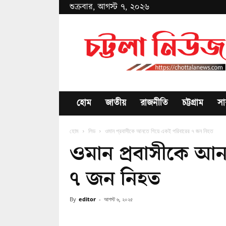
শুক্রবার, আগস্ট ৭, ২০২৬
Chottala
News
হোম
জাতীয়
রাজনীতি
চট্টগ্রাম
সা
হোম
লিড
ওমান প্রবাসীকে আনতে গিয়ে একই পরিবারের ৭ জন নিহত
ওমান প্রবাসীকে আ
৭ জন নিহত
By
editor
-
আগস্ট ৬, ২০২৫