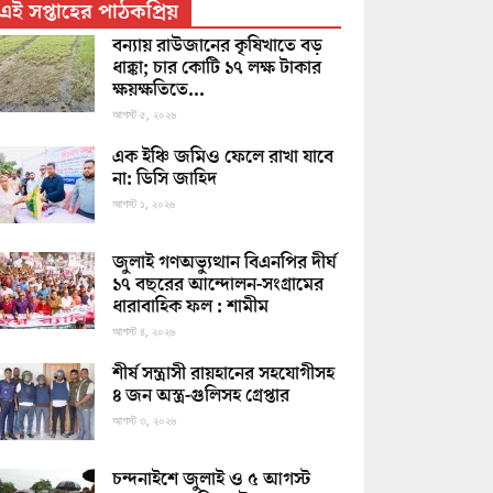
এই সপ্তাহের পাঠকপ্রিয়
বন্যায় রাউজানের কৃষিখাতে বড়
ধাক্কা; চার কোটি ১৭ লক্ষ টাকার
ক্ষয়ক্ষতিতে...
আগস্ট ৫, ২০২৬
এক ইঞ্চি জমিও ফেলে রাখা যাবে
না: ডিসি জাহিদ
আগস্ট ১, ২০২৬
জুলাই গণঅভ্যুত্থান বিএনপির দীর্ঘ
১৭ বছরের আন্দোলন-সংগ্রামের
ধারাবাহিক ফল : শামীম
আগস্ট ৪, ২০২৬
শীর্ষ সন্ত্রাসী রায়হানের সহযোগীসহ
৪ জন অস্ত্র-গুলিসহ গ্রেপ্তার
আগস্ট ৩, ২০২৬
চন্দনাইশে জুলাই ও ৫ আগস্ট