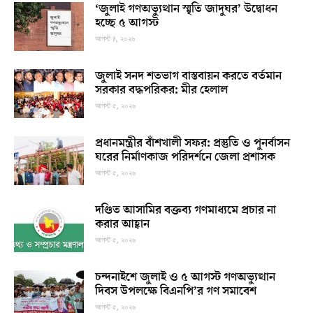
‘জুলাই গণঅভ্যুত্থান স্মৃতি জাদুঘর’ উদ্বোধন
হচ্ছে ৫ আগস্ট
আগস্ট ৪, ২০২৬
জুলাই সনদ শতভাগ বাস্তবায়ন করতে বর্তমান
সরকার বদ্ধপরিকর: মীর হেলাল
আগস্ট ৫, ২০২৬
প্রধানমন্ত্রীর বাঁশখালী সফর: প্রস্তুতি ও পুনর্বাসন
ঘরের নির্মাণকাজ পরিদর্শনে জেলা প্রশাসক
আগস্ট ৫, ২০২৬
দণ্ডিত আসামির বক্তব্য গণমাধ্যমে প্রচার না
করার আহ্বান
আগস্ট ৫, ২০২৬
চন্দনাইশে জুলাই ও ৫ আগস্ট গণঅভ্যুত্থান
দিবস উপলক্ষে বিএনপি’র গণ সমাবেশ
আগস্ট ৫, ২০২৬