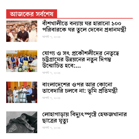
আজকের সর্বশেষ
বাঁশখালীতে বন্যায় ঘর হারানো ১০০
পরিবারকে ঘর তুলে দেবেন প্রধানমন্ত্রী
আগস্ট ৭, ২০২৬
যোগ্য ও সৎ প্রকৌশলীদের নেতৃত্বে
চট্টগ্রামের উন্নয়নের নতুন দিগন্ত
উন্মোচিত হবে:...
আগস্ট ৭, ২০২৬
বাংলাদেশের ওপর আর কোনো
তাবেদারি চলবে না: ভূমি প্রতিমন্ত্রী
আগস্ট ৭, ২০২৬
লোহাগাড়ায় বিদ্যুৎস্পৃষ্টে হেফজখানার
ছাত্রের মৃত্যু
আগস্ট ৭, ২০২৬