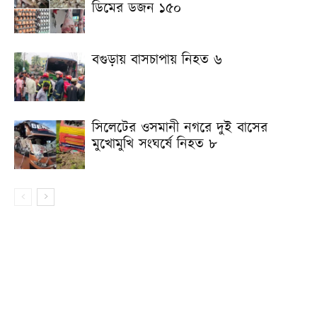
ডিমের ডজন ১৫০
বগুড়ায় বাসচাপায় নিহত ৬
সিলেটের ওসমানী নগরে দুই বাসের
মুখোমুখি সংঘর্ষে নিহত ৮