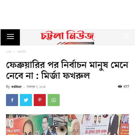
হোম
রাজনীতি
ফেব্রুয়ারির পর নির্বাচন মানুষ মেনে
নেবে না : মির্জা ফখরুল
By
editor
-
নভেম্বর ৭, ২০২৫
477