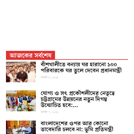
আজকের সর্বশেষ
বাঁশখালীতে বন্যায় ঘর হারানো ১০০
পরিবারকে ঘর তুলে দেবেন প্রধানমন্ত্রী
আগস্ট ৭, ২০২৬
যোগ্য ও সৎ প্রকৌশলীদের নেতৃত্বে
চট্টগ্রামের উন্নয়নের নতুন দিগন্ত
উন্মোচিত হবে:...
আগস্ট ৭, ২০২৬
বাংলাদেশের ওপর আর কোনো
তাবেদারি চলবে না: ভূমি প্রতিমন্ত্রী