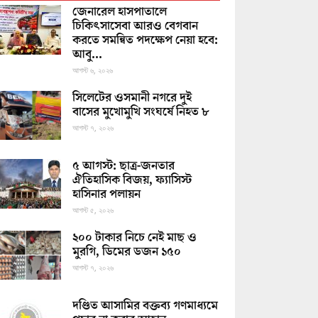
জেনারেল হাসপাতালে
চিকিৎসাসেবা আরও বেগবান
করতে সমন্বিত পদক্ষেপ নেয়া হবে:
আবু...
আগস্ট ৬, ২০২৬
সিলেটের ওসমানী নগরে দুই
বাসের মুখোমুখি সংঘর্ষে নিহত ৮
আগস্ট ৭, ২০২৬
৫ আগস্ট: ছাত্র-জনতার
ঐতিহাসিক বিজয়, ফ্যাসিস্ট
হাসিনার পলায়ন
আগস্ট ৫, ২০২৬
২০০ টাকার নিচে নেই মাছ ও
মুরগি, ডিমের ডজন ১৫০
আগস্ট ৭, ২০২৬
দণ্ডিত আসামির বক্তব্য গণমাধ্যমে