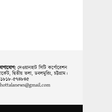
যোগাযোগ:
দেওয়ানহাট সিটি কর্পোরেশন
ার্কেট, দ্বিতীয় তলা, ডবলমুরিং, চট্টগ্রাম।
০১৮১৮-৫৭৪৮৪৫
chottalanews@gmail.com