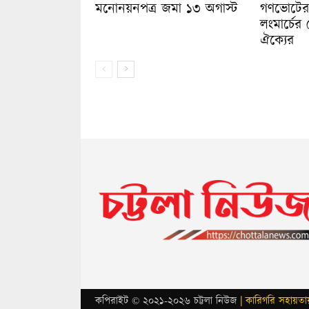
মনোনয়নপত্র জমা ১৩ অগাস্ট
গণভোটের র
লংমার্চের
ঐক্যের
কপিরাইট © ২০২১-২০২৬ চট্টলা নিউজ
| কারিগরি সহায়তায়