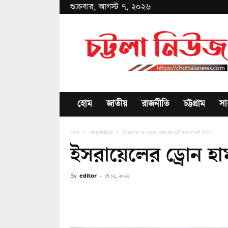
শুক্রবার, আগস্ট ৭, ২০২৬
Chottala
News
হোম
জাতীয়
রাজনীতি
চট্টগ্রাম
সা
হোম
আর্ন্তজাতিক
ইসরায়েলের ড্রোন হামলায় দুই বাংলাদেশি নিহত
ইসরায়েলের ড্রোন হা
By
editor
-
মে ১১, ২০২৬