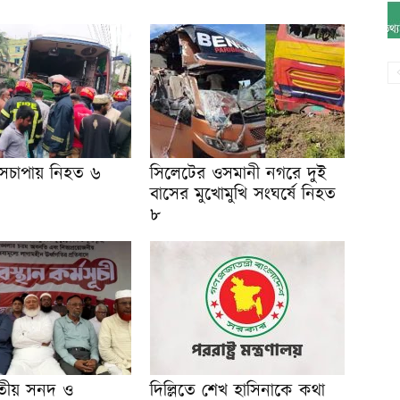
াসচাপায় নিহত ৬
সিলেটের ওসমানী নগরে দুই
বাসের মুখোমুখি সংঘর্ষে নিহত
৮
তীয় সনদ ও
দিল্লিতে শেখ হাসিনাকে কথা