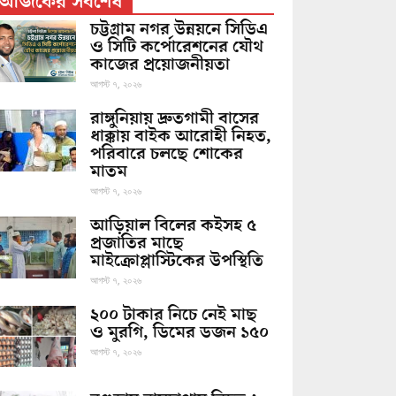
আজকের সর্বশেষ
চট্টগ্রাম নগর উন্নয়নে সিডিএ
ও সিটি কর্পোরেশনের যৌথ
কাজের প্রয়োজনীয়তা
আগস্ট ৭, ২০২৬
রাঙ্গুনিয়ায় দ্রুতগামী বাসের
ধাক্কায় বাইক আরোহী নিহত,
পরিবারে চলছে শোকের
মাতম
আগস্ট ৭, ২০২৬
আড়িয়াল বিলের কইসহ ৫
প্রজাতির মাছে
মাইক্রোপ্লাস্টিকের উপস্থিতি
আগস্ট ৭, ২০২৬
২০০ টাকার নিচে নেই মাছ
ও মুরগি, ডিমের ডজন ১৫০
আগস্ট ৭, ২০২৬