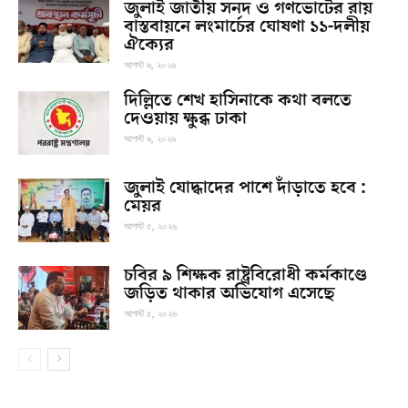
জুলাই জাতীয় সনদ ও গণভোটের রায়
বাস্তবায়নে লংমার্চের ঘোষণা ১১-দলীয়
ঐক্যের
আগস্ট ৬, ২০২৬
দিল্লিতে শেখ হাসিনাকে কথা বলতে
দেওয়ায় ক্ষুব্ধ ঢাকা
আগস্ট ৬, ২০২৬
জুলাই যোদ্ধাদের পাশে দাঁড়াতে হবে :
মেয়র
আগস্ট ৫, ২০২৬
চবির ৯ শিক্ষক রাষ্ট্রবিরোধী কর্মকাণ্ডে
জড়িত থাকার অভিযোগ এসেছে
আগস্ট ৫, ২০২৬