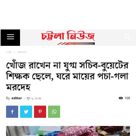
হোম
সারাদেশ
খোঁজ রাখেন না যুগ্ম সচিব-বুয়েটের
শিক্ষক ছেলে, ঘরে মায়ের পচা-গলা
মরদেহ
By
editor
-
জুন ২, ২০২৬
109