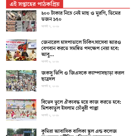
এই সপ্তাহের পাঠকপ্রিয়
২০০ টাকার নিচে নেই মাছ ও মুরগি, ডিমের
ডজন ১৫০
আগস্ট ৭, ২০২৬
জেনারেল হাসপাতালে চিকিৎসাসেবা আরও
বেগবান করতে সমন্বিত পদক্ষেপ নেয়া হবে:
আবু...
আগস্ট ৬, ২০২৬
জকসু ভিপি ও জিএসকে ক্যাম্পাসছাড়া করল
ছাত্রদল
আগস্ট ৪, ২০২৬
বিভেদ ভুলে ঐক্যবদ্ধ হয়ে কাজ করতে হবে:
মিশকাতুল ইসলাম চৌধুরী পাপ্পা
আগস্ট ২, ২০২৬
কুমিরা আবাসিক বালিকা স্কুল এন্ড কলেজ