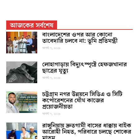
আজকের সর্বশেষ
বাংলাদেশের ওপর আর কোনো
তাবেদারি চলবে না: ভূমি প্রতিমন্ত্রী
আগস্ট ৭, ২০২৬
লোহাগাড়ায় বিদ্যুৎস্পৃষ্টে হেফজখানার
ছাত্রের মৃত্যু
আগস্ট ৭, ২০২৬
চট্টগ্রাম নগর উন্নয়নে সিডিএ ও সিটি
কর্পোরেশনের যৌথ কাজের
প্রয়োজনীয়তা
আগস্ট ৭, ২০২৬
রাঙ্গুনিয়ায় দ্রুতগামী বাসের ধাক্কায় বাইক
আরোহী নিহত, পরিবারে চলছে শোকের
মাতম