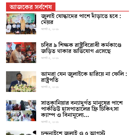
আজকের সর্বশেষ
জুলাই যোদ্ধাদের পাশে দাঁড়াতে হবে :
মেয়র
আগস্ট ৫, ২০২৬
চবির ৯ শিক্ষক রাষ্ট্রবিরোধী কর্মকাণ্ডে
জড়িত থাকার অভিযোগ এসেছে
আগস্ট ৫, ২০২৬
আমরা যেন জুলাইকে হারিয়ে না ফেলি :
রাষ্ট্রপতি
আগস্ট ৫, ২০২৬
সাতকানিয়ার বন্যাদুর্গত মানুষের পাশে
পার্কভিউ হাসপাতালের ফ্রি চিকিৎসা
ক্যাম্প ও বিনামূল্যে...
আগস্ট ৫, ২০২৬
চন্দনাইশে জুলাই ও ৫ আগস্ট