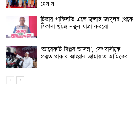
হেলাল
চিন্তায় গাফিলতি এলে জুলাই জাদুঘর থেকে
ঠিকানা খুঁজে নতুন যাত্রা করবো
‘আরেকটি বিপ্লব আসন্ন’, দেশবাসীকে
প্রস্তুত থাকার আহ্বান জামায়াত আমিরের