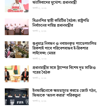
ফ্যাসিবাদের মুখোশ: প্রধানমন্ত্রী
আগস্ট ৫, ২০২৬
বিএনপির স্থায়ী কমিটির বৈঠক: রাষ্ট্রপতি
নির্বাচনের দায়িত্ব প্রধানমন্ত্রীর
আগস্ট ২, ২০২৬
শুধুমাত্র নিবন্ধন ও নবায়নকৃত প্যাডেলচালিত
রিকশাই পাবে পরিবেশবান্ধব ই-রিকশার
লাইসেন্স: মেয়র
আগস্ট ৩, ২০২৬
প্রধানমন্ত্রীর সঙ্গে ট্রাম্পের বিশেষ দূত সার্জিও
গরের বৈঠক
আগস্ট ১, ২০২৬
ইনফান্তিনোকে ক্ষমতাচ্যুত করতে জোট গঠন,
ফিফাকে ‘অচল করার’ পরিকল্পনা
আগস্ট ৪, ২০২৬