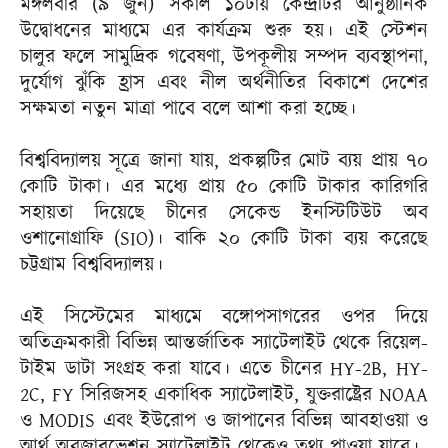
মঙ্গলবার (৯ জুন) সকাল ১০টায় কেন্দ্রটির আনুষ্ঠানিক
উদ্বোধনের মাধ্যমে এর কার্যক্রম শুরু হয়। এই স্টেশন
চালুর ফলে সামুদ্রিক গবেষণা, উপকূলীয় সম্পদ ব্যবস্থাপনা,
দুর্যোগ ঝুঁকি হ্রাস এবং নীল অর্থনীতির বিকাশে দেশের
সক্ষমতা নতুন মাত্রা পাবে বলে আশা করা হচ্ছে।
বিশ্ববিদ্যালয় সূত্রে জানা যায়, প্রকল্পটির মোট ব্যয় প্রায় ৭০
কোটি টাকা। এর মধ্যে প্রায় ৫০ কোটি টাকার কারিগরি
সহায়তা দিয়েছে চীনের সেকেন্ড ইনস্টিটিউট অব
ওশানোগ্রাফি (SIO)। বাকি ২০ কোটি টাকা ব্যয় করেছে
চট্টগ্রাম বিশ্ববিদ্যালয়।
এই সিস্টেমের মাধ্যমে বঙ্গোপসাগরের ওপর দিয়ে
অতিক্রমকারী বিভিন্ন আন্তর্জাতিক স্যাটেলাইট থেকে রিয়েল-
টাইম ডাটা সংগ্রহ করা যাবে। এতে চীনের HY-2B, HY-
2C, FY সিরিজসহ একাধিক স্যাটেলাইট, যুক্তরাষ্ট্রের NOAA
ও MODIS এবং ইউরোপ ও জাপানের বিভিন্ন আবহাওয়া ও
আর্থ অবজারভেশন স্যাটেলাইট থেকেও তথ্য পাওয়া যাবে।