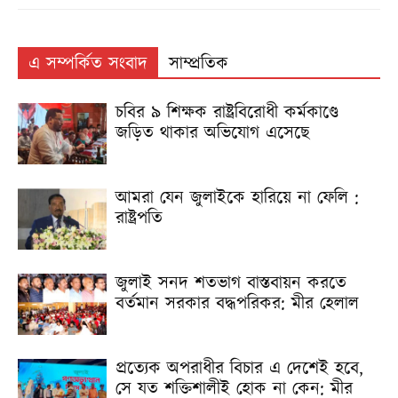
এ সম্পর্কিত সংবাদ
সাম্প্রতিক
চবির ৯ শিক্ষক রাষ্ট্রবিরোধী কর্মকাণ্ডে
জড়িত থাকার অভিযোগ এসেছে
আমরা যেন জুলাইকে হারিয়ে না ফেলি :
রাষ্ট্রপতি
জুলাই সনদ শতভাগ বাস্তবায়ন করতে
বর্তমান সরকার বদ্ধপরিকর: মীর হেলাল
প্রত্যেক অপরাধীর বিচার এ দেশেই হবে,
সে যত শক্তিশালীই হোক না কেন: মীর