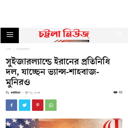
হোম
আর্ন্তজাতিক
সুইজারল্যান্ডে ইরানের প্রতিনিধি
দল, যাচ্ছেন ভ্যান্স-শাহবাজ-
মুনিরও
By
editor
-
জুন ২১, ২০২৬
93