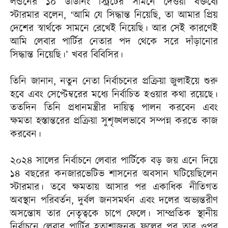
লন্ডনের ১০ ডাউনিং স্ট্রিটের সামনে দেওয়া বক্তব্যে
স্টারমার বলেন, ‘আমি যে সিদ্ধান্ত নিয়েছি, তা আমার প্রিয়
দেশের স্বার্থকে সামনে রেখেই নিয়েছি। আর সেই কারণেই
আমি লেবার পার্টির নেতার পদ থেকে সরে দাঁড়ানোর
সিদ্ধান্ত নিয়েছি।’ খবর বিবিসির।
তিনি জানান, নতুন নেতা নির্বাচনের প্রক্রিয়া জুলাইয়ে শুরু
হবে এবং সেপ্টেম্বরের মধ্যে নির্বাচিত হওয়ার কথা রয়েছে।
ততদিন তিনি প্রধানমন্ত্রীর দায়িত্ব পালন করবেন এবং
ক্ষমতা হস্তান্তরের প্রক্রিয়া সুশৃঙ্খলভাবে সম্পন্ন করতে কাজ
করবেন।
২০২৪ সালের নির্বাচনে লেবার পার্টিকে বড় জয় এনে দিয়ে
১৪ বছরের কনজারভেটিভ শাসনের অবসান ঘটিয়েছিলেন
স্টারমার। তবে ক্ষমতায় আসার পর একাধিক নীতিগত
অবস্থান পরিবর্তন, দুর্বল জনসমর্থন এবং দলের অভ্যন্তরীণ
অসন্তোষ তার নেতৃত্বকে চাপে ফেলে। সাম্প্রতিক স্থানীয়
নির্বাচনে লেবার পার্টির হতাশাজনক ফলের পর তার ওপর