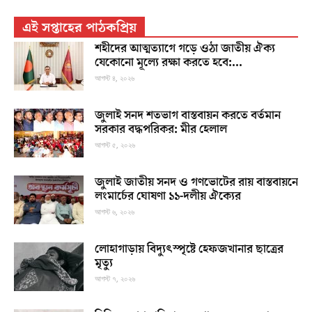
এই সপ্তাহের পাঠকপ্রিয়
শহীদের আত্মত্যাগে গড়ে ওঠা জাতীয় ঐক্য
যেকোনো মূল্যে রক্ষা করতে হবে:...
আগস্ট ৪, ২০২৬
জুলাই সনদ শতভাগ বাস্তবায়ন করতে বর্তমান
সরকার বদ্ধপরিকর: মীর হেলাল
আগস্ট ৫, ২০২৬
জুলাই জাতীয় সনদ ও গণভোটের রায় বাস্তবায়নে
লংমার্চের ঘোষণা ১১-দলীয় ঐক্যের
আগস্ট ৬, ২০২৬
লোহাগাড়ায় বিদ্যুৎস্পৃষ্টে হেফজখানার ছাত্রের
মৃত্যু
আগস্ট ৭, ২০২৬