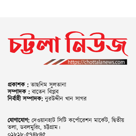
প্রকাশক :
তাছনিম সুলতানা
সম্পাদক :
বাতেন বিপ্লব
নির্বাহী সম্পাদক:
নুরউদ্দীন খান সাগর
যোগাযোগ:
দেওয়ানহাট সিটি কর্পোরেশন মার্কেট, দ্বিতীয়
তলা, ডবলমুরিং, চট্টগ্রাম।
০১৮১৮-৫৭৪৮৪৫