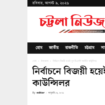
রবিবার, আগস্ট ৯, ২০২৬
Chottala
News
হোম
জাতীয়
রাজনীতি
চট্টগ্রাম
সা
হোম
উপজেলা
নির্বাচনে বিজয়ী হয়েই খুন বিএনপি সমর্থিত কাউন্সিলর
নির্বাচনে বিজয়ী হয়ে
কাউন্সিলর
By
editor
-
জানুয়ারি ১৬, ২০২১