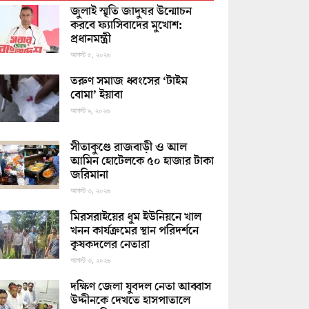
জুলাই স্মৃতি জাদুঘর উন্মোচন
করবে ফ্যাসিবাদের মুখোশ:
প্রধানমন্ত্রী
আগস্ট ৫, ২০২৬
তরুণ সমাজ ধ্বংসের ‘টাইম
বোমা’ ইয়াবা
আগস্ট ৯, ২০২৬
সীতাকুণ্ডে রাজবাড়ী ও আল
আমিন হোটেলকে ৫০ হাজার টাকা
জরিমানা
আগস্ট ৩, ২০২৬
মিরসরাইয়ের ধুম ইউনিয়নে খাল
খনন কার্যক্রমের স্থান পরিদর্শনে
কৃষকদলের নেতারা
আগস্ট ৩, ২০২৬
দক্ষিণ জেলা যুবদল নেতা আব্বাস
উদ্দীনকে দেখতে হাসপাতালে