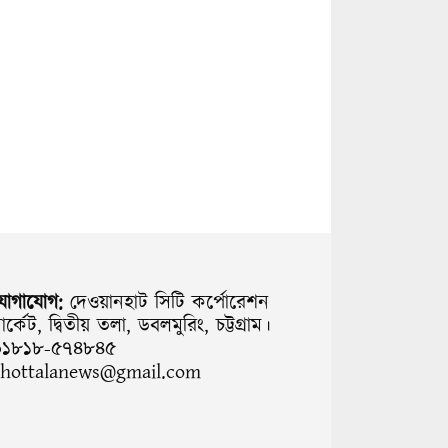
যোগাযোগ:
দেওয়ানহাট সিটি কর্পোরেশন
ার্কেট, দ্বিতীয় তলা, ডবলমুরিং, চট্টগ্রাম।
০১৮১৮-৫৭৪৮৪৫
chottalanews@gmail.com