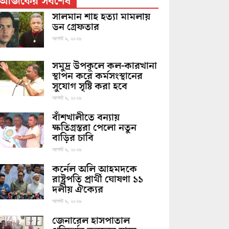
আজকের সর্বশেষ
সালমান শাহ হত্যা মামলায়
ডন গ্রেফতার
আগস্ট ৯, ২০২৬
সমুদ্র উপকূলে কল-কারখানা
স্থাপন করে কর্মসংস্থানের
সুযোগ সৃষ্টি করা হবে
আগস্ট ৯, ২০২৬
বাঁশখালীতে বন্যায়
ক্ষতিগ্রস্তরা পেলো নতুন
বাড়ির চাবি
আগস্ট ৯, ২০২৬
কর্নেল অলি আহমদকে
রাষ্ট্রপতি প্রার্থী ঘোষণা ১১
দলীয় ঐক্যের
আগস্ট ৯, ২০২৬
জেনারেল হাসপাতাল