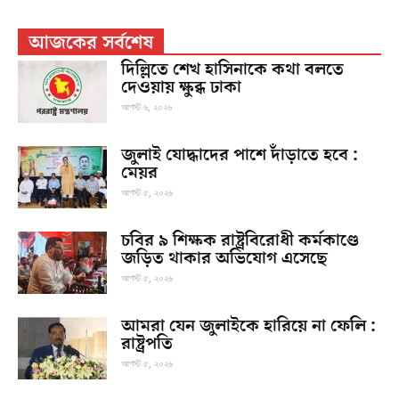
আজকের সর্বশেষ
দিল্লিতে শেখ হাসিনাকে কথা বলতে
দেওয়ায় ক্ষুব্ধ ঢাকা
আগস্ট ৬, ২০২৬
জুলাই যোদ্ধাদের পাশে দাঁড়াতে হবে :
মেয়র
আগস্ট ৫, ২০২৬
চবির ৯ শিক্ষক রাষ্ট্রবিরোধী কর্মকাণ্ডে
জড়িত থাকার অভিযোগ এসেছে
আগস্ট ৫, ২০২৬
আমরা যেন জুলাইকে হারিয়ে না ফেলি :
রাষ্ট্রপতি
আগস্ট ৫, ২০২৬