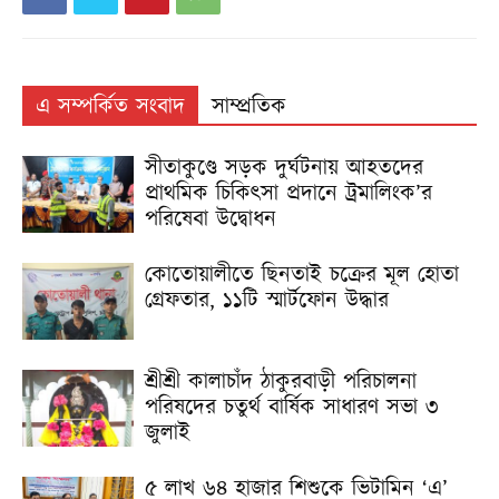
এ সম্পর্কিত সংবাদ
সাম্প্রতিক
সীতাকুণ্ডে সড়ক দুর্ঘটনায় আহতদের
প্রাথমিক চিকিৎসা প্রদানে ট্রমালিংক’র
পরিষেবা উদ্বোধন
কোতোয়ালীতে ছিনতাই চক্রের মূল হোতা
গ্রেফতার, ১১টি স্মার্টফোন উদ্ধার
শ্রীশ্রী কালাচাঁদ ঠাকুরবাড়ী পরিচালনা
পরিষদের চতুর্থ বার্ষিক সাধারণ সভা ৩
জুলাই
৫ লাখ ৬৪ হাজার শিশুকে ভিটামিন ‘এ’