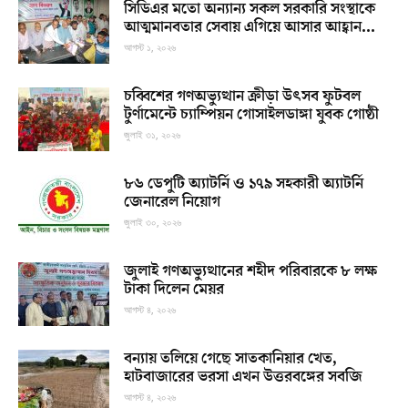
সিডিএর মতো অন্যান্য সকল সরকারি সংস্থাকে
আত্মমানবতার সেবায় এগিয়ে আসার আহ্বান...
আগস্ট ১, ২০২৬
চব্বিশের গণঅভ্যুত্থান ক্রীড়া উৎসব ফুটবল
টুর্ণামেন্টে চ্যাম্পিয়ন গোসাইলডাঙ্গা যুবক গোষ্ঠী
জুলাই ৩১, ২০২৬
৮৬ ডেপুটি অ্যাটর্নি ও ১৭৯ সহকারী অ্যাটর্নি
জেনারেল নিয়োগ
জুলাই ৩০, ২০২৬
জুলাই গণঅভ্যুত্থানের শহীদ পরিবারকে ৮ লক্ষ
টাকা দিলেন মেয়র
আগস্ট ৪, ২০২৬
বন্যায় তলিয়ে গেছে সাতকানিয়ার খেত,
হাটবাজারের ভরসা এখন উত্তরবঙ্গের সবজি
আগস্ট ৪, ২০২৬