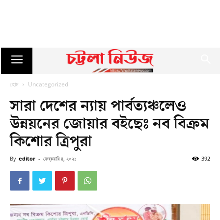
হোম
Uncategorized
সারা দেশের ন্যায় পার্বত্যঞ্চলেও
উন্নয়নের জোয়ার বইছেঃ নব বিক্রম
কিশোর ত্রিপুরা
By
editor
-
ফেব্রুয়ারি ৪, ২০২১
392