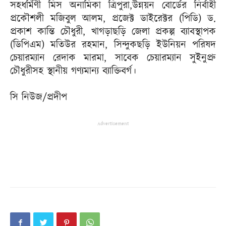
সহধর্মিণী মিস অনামিকা ত্রিপুরা,উন্নয়ন বোর্ডের নির্বাহী
প্রকৌশলী মজিবুল আলম, প্রজেক্ট ডাইরেক্টর (পিডি) ড.
প্রকাশ কান্তি চৌধুরী, খাগড়াছড়ি জেলা প্রকল্প ব্যাবস্থাপক
(ডিপিএম) মতিউর রহমান, সিন্দুকছড়ি ইউনিয়ন পরিষদ
চেয়ারম্যান রেদাক মারমা, সাবেক চেয়ারম্যান সুইনুপ্রু
চৌধুরীসহ স্থানীয় গণ্যমান্য ব্যাক্তিবর্গ।
সি নিউজ/প্রদীপ
Advertisement