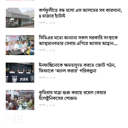
কর্ণফুলীতে বন্ধ হলো এস আলমের সব কারখানা,
৪ হাজার ছাঁটাই
আগস্ট ১, ২০২৬
সিডিএর মতো অন্যান্য সকল সরকারি সংস্থাকে
আত্মমানবতার সেবায় এগিয়ে আসার আহ্বান...
আগস্ট ১, ২০২৬
ইনফান্তিনোকে ক্ষমতাচ্যুত করতে জোট গঠন,
ফিফাকে ‘অচল করার’ পরিকল্পনা
আগস্ট ৪, ২০২৬
কুমিরায় যাত্রা শুরু করছে রয়েল কেয়ার
ইলেক্ট্রনিকসের শোরুম
আগস্ট ২, ২০২৬