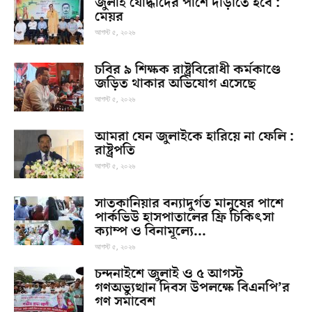
জুলাই যোদ্ধাদের পাশে দাঁড়াতে হবে :
মেয়র
আগস্ট ৫, ২০২৬
চবির ৯ শিক্ষক রাষ্ট্রবিরোধী কর্মকাণ্ডে
জড়িত থাকার অভিযোগ এসেছে
আগস্ট ৫, ২০২৬
আমরা যেন জুলাইকে হারিয়ে না ফেলি :
রাষ্ট্রপতি
আগস্ট ৫, ২০২৬
সাতকানিয়ার বন্যাদুর্গত মানুষের পাশে
পার্কভিউ হাসপাতালের ফ্রি চিকিৎসা
ক্যাম্প ও বিনামূল্যে...
আগস্ট ৫, ২০২৬
চন্দনাইশে জুলাই ও ৫ আগস্ট
গণঅভ্যুত্থান দিবস উপলক্ষে বিএনপি’র
গণ সমাবেশ