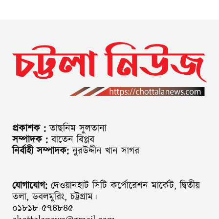
প্রকাশক :
তাছনিম সুলতানা
সম্পাদক :
বাতেন বিপ্লব
নির্বাহী সম্পাদক:
নুরউদ্দীন খান সাগর
যোগাযোগ:
দেওয়ানহাট সিটি কর্পোরেশন মার্কেট, দ্বিতীয়
তলা, ডবলমুরিং, চট্টগ্রাম।
০১৮১৮-৫৭৪৮৪৫