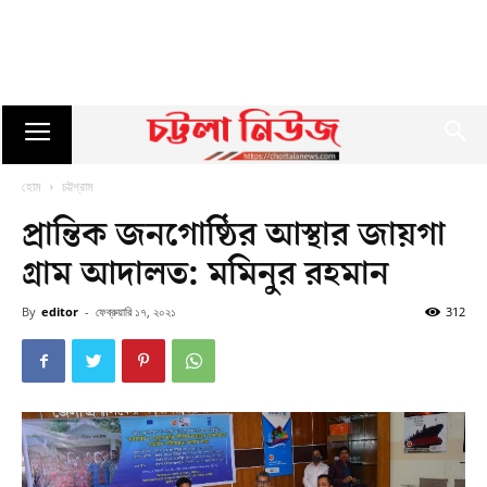
হোম
চট্টগ্রাম
প্রান্তিক জনগোষ্ঠির আস্থার জায়গা
গ্রাম আদালত: মমিনুর রহমান
By
editor
-
ফেব্রুয়ারি ১৭, ২০২১
312