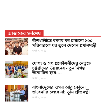
আজকের সর্বশেষ
বাঁশখালীতে বন্যায় ঘর হারানো ১০০
পরিবারকে ঘর তুলে দেবেন প্রধানমন্ত্রী
আগস্ট ৭, ২০২৬
যোগ্য ও সৎ প্রকৌশলীদের নেতৃত্বে
চট্টগ্রামের উন্নয়নের নতুন দিগন্ত
উন্মোচিত হবে:...
আগস্ট ৭, ২০২৬
বাংলাদেশের ওপর আর কোনো
তাবেদারি চলবে না: ভূমি প্রতিমন্ত্রী
আগস্ট ৭, ২০২৬