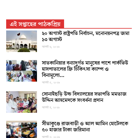
এই সপ্তাহের পাঠকপ্রিয়
২০ অগাস্ট রাষ্ট্রপতি নির্বাচন, মনোনয়নপত্র জমা
১৩ অগাস্ট
আগস্ট ৬, ২০২৬
সাতকানিয়ার বন্যাদুর্গত মানুষের পাশে পার্কভিউ
হাসপাতালের ফ্রি চিকিৎসা ক্যাম্প ও
বিনামূল্যে...
আগস্ট ৫, ২০২৬
সোনাইছড়ি উচ্চ বিদ্যালয়ের সভাপতি মমতাজ
উদ্দিন আহমেদকে সংবর্ধনা প্রদান
আগস্ট ৪, ২০২৬
সীতাকুণ্ডে রাজবাড়ী ও আল আমিন হোটেলকে
৫০ হাজার টাকা জরিমানা
আগস্ট ৩, ২০২৬