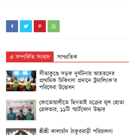
এ সম্পর্কিত সংবাদ
সাম্প্রতিক
সীতাকুণ্ডে সড়ক দুর্ঘটনায় আহতদের
প্রাথমিক চিকিৎসা প্রদানে ট্রমালিংক’র
পরিষেবা উদ্বোধন
কোতোয়ালীতে ছিনতাই চক্রের মূল হোতা
গ্রেফতার, ১১টি স্মার্টফোন উদ্ধার
শ্রীশ্রী কালাচাঁদ ঠাকুরবাড়ী পরিচালনা