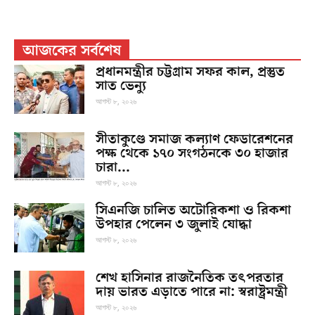
আজকের সর্বশেষ
প্রধানমন্ত্রীর চট্টগ্রাম সফর কাল, প্রস্তুত
সাত ভেন্যু
আগস্ট ৮, ২০২৬
সীতাকুণ্ডে সমাজ কল্যাণ ফেডারেশনের
পক্ষ থেকে ১৭০ সংগঠনকে ৩০ হাজার
চারা...
আগস্ট ৮, ২০২৬
সিএনজি চালিত অটোরিকশা ও রিকশা
উপহার পেলেন ৩ জুলাই যোদ্ধা
আগস্ট ৮, ২০২৬
শেখ হাসিনার রাজনৈতিক তৎপরতার
দায় ভারত এড়াতে পারে না: স্বরাষ্ট্রমন্ত্রী
আগস্ট ৮, ২০২৬