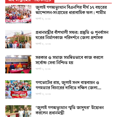
জুলাই গণঅভ্যুত্থান বিএনপির দীর্ঘ ১৭ বছরের
আন্দোলন-সংগ্রামের ধারাবাহিক ফল : শামীম
আগস্ট ৪, ২০২৬
প্রধানমন্ত্রীর বাঁশখালী সফর: প্রস্তুতি ও পুনর্বাসন
ঘরের নির্মাণকাজ পরিদর্শনে জেলা প্রশাসক
আগস্ট ৫, ২০২৬
সরকার ও সমাজ সমন্বিতভাবে কাজ করলে
সর্বোচ্চ সেবা নিশ্চিত হয়
আগস্ট ২, ২০২৬
গণভোটের রায়, জুলাই সনদ বাস্তবায়ন ও
গণহত্যার বিচারের দাবিতে দক্ষিণ জেলা...
আগস্ট ৩, ২০২৬
‘জুলাই গণঅভ্যুত্থান স্মৃতি জাদুঘর’ উদ্বোধন
করলেন প্রধানমন্ত্রী