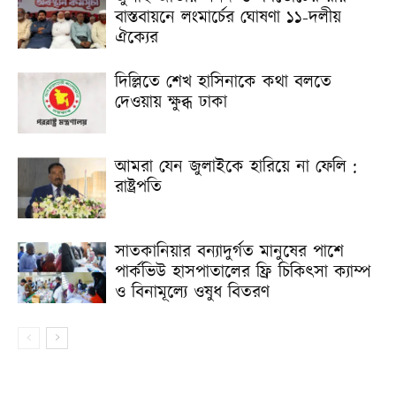
বাস্তবায়নে লংমার্চের ঘোষণা ১১-দলীয়
ঐক্যের
দিল্লিতে শেখ হাসিনাকে কথা বলতে
দেওয়ায় ক্ষুব্ধ ঢাকা
আমরা যেন জুলাইকে হারিয়ে না ফেলি :
রাষ্ট্রপতি
সাতকানিয়ার বন্যাদুর্গত মানুষের পাশে
পার্কভিউ হাসপাতালের ফ্রি চিকিৎসা ক্যাম্প
ও বিনামূল্যে ওষুধ বিতরণ