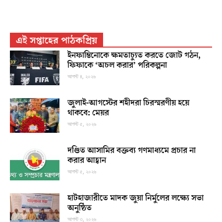
এই সপ্তাহের পাঠকপ্রিয়
ইনফান্তিনোকে ক্ষমতাচ্যুত করতে জোট গঠন,
ফিফাকে ‘অচল করার’ পরিকল্পনা
আগস্ট ৪, ২০২৬
জুলাই-আগস্টের শহীদরা চিরস্মরণীয় হয়ে
থাকবে: মেয়র
আগস্ট ৫, ২০২৬
দণ্ডিত আসামির বক্তব্য গণমাধ্যমে প্রচার না
করার আহ্বান
আগস্ট ৫, ২০২৬
হাটহাজারীতে মাদক জুয়া নির্মুলের লক্ষ্যে সভা
অনুষ্ঠিত
আগস্ট ৩, ২০২৬