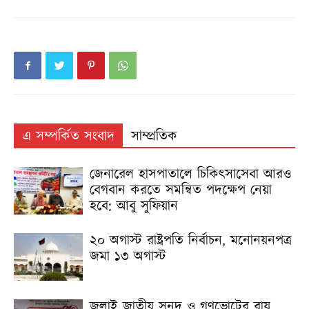
এ সম্পর্কিত সংবাদ
সাম্প্রতিক
জেনারেল হাসপাতালে চিকিৎসাসেবা আরও
বেগবান করতে সমন্বিত পদক্ষেপ নেয়া
হবে: আবু সুফিয়ান
২০ অগাস্ট রাষ্ট্রপতি নির্বাচন, মনোনয়নপত্র
জমা ১৩ অগাস্ট
জুলাই জাতীয় সনদ ও গণভোটের রায়