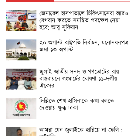
জেনারেল হাসপাতালে চিকিৎসাসেবা আরও
বেগবান করতে সমন্বিত পদক্ষেপ নেয়া
হবে: আবু সুফিয়ান
২০ অগাস্ট রাষ্ট্রপতি নির্বাচন, মনোনয়নপত্র
জমা ১৩ অগাস্ট
জুলাই জাতীয় সনদ ও গণভোটের রায়
বাস্তবায়নে লংমার্চের ঘোষণা ১১-দলীয়
ঐক্যের
দিল্লিতে শেখ হাসিনাকে কথা বলতে
দেওয়ায় ক্ষুব্ধ ঢাকা
আমরা যেন জুলাইকে হারিয়ে না ফেলি :