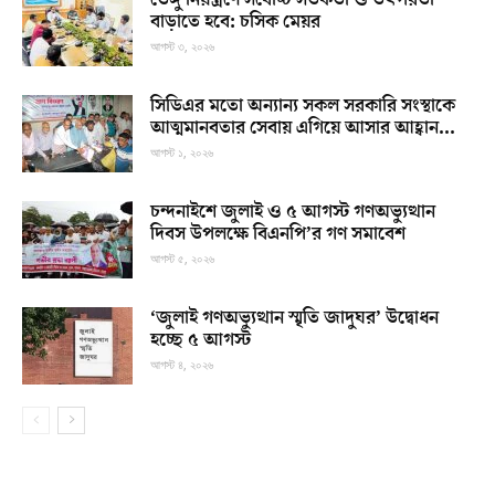
ডেঙ্গু নিয়ন্ত্রণে সর্বোচ্চ সতর্কতা ও তৎপরতা
বাড়াতে হবে: চসিক মেয়র
আগস্ট ৩, ২০২৬
সিডিএর মতো অন্যান্য সকল সরকারি সংস্থাকে
আত্মমানবতার সেবায় এগিয়ে আসার আহ্বান...
আগস্ট ১, ২০২৬
চন্দনাইশে জুলাই ও ৫ আগস্ট গণঅভ্যুত্থান
দিবস উপলক্ষে বিএনপি’র গণ সমাবেশ
আগস্ট ৫, ২০২৬
‘জুলাই গণঅভ্যুত্থান স্মৃতি জাদুঘর’ উদ্বোধন
হচ্ছে ৫ আগস্ট
আগস্ট ৪, ২০২৬