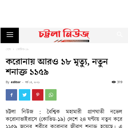
হোম
কোভিড-১৯
করোনায় আরও ১৮ মৃত্যু, নতুন
শনাক্ত ১১৫৯
By
editor
-
মার্চ ১৪, ২০২১
319
চট্টলা নিউজ : বৈশ্বিক মহামারী প্রাণঘাতী নভেল
করোনাভাইরাসে (কোভিড-১৯) দেশে ২৪ ঘণ্টায় নতুন করে
১১৫৯ জনের শরীরে করোনার জীবাণু শনাক্ত হয়েছে। এ