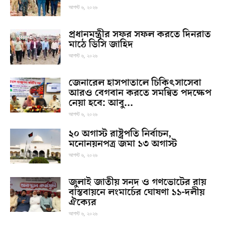
আগস্ট ৬, ২০২৬
প্রধানমন্ত্রীর সফর সফল করতে দিনরাত
মাঠে ডিসি জাহিদ
আগস্ট ৬, ২০২৬
জেনারেল হাসপাতালে চিকিৎসাসেবা
আরও বেগবান করতে সমন্বিত পদক্ষেপ
নেয়া হবে: আবু...
আগস্ট ৬, ২০২৬
২০ অগাস্ট রাষ্ট্রপতি নির্বাচন,
মনোনয়নপত্র জমা ১৩ অগাস্ট
আগস্ট ৬, ২০২৬
জুলাই জাতীয় সনদ ও গণভোটের রায়
বাস্তবায়নে লংমার্চের ঘোষণা ১১-দলীয়
ঐক্যের
আগস্ট ৬, ২০২৬