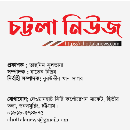
প্রকাশক :
তাছনিম সুলতানা
সম্পাদক :
বাতেন বিপ্লব
নির্বাহী সম্পাদক:
নুরউদ্দীন খান সাগর
যোগাযোগ:
দেওয়ানহাট সিটি কর্পোরেশন মার্কেট, দ্বিতীয়
তলা, ডবলমুরিং, চট্টগ্রাম।
০১৮১৮-৫৭৪৮৪৫
chottalanews@gmail.com