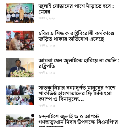
জুলাই যোদ্ধাদের পাশে দাঁড়াতে হবে :
মেয়র
আগস্ট ৫, ২০২৬
চবির ৯ শিক্ষক রাষ্ট্রবিরোধী কর্মকাণ্ডে
জড়িত থাকার অভিযোগ এসেছে
আগস্ট ৫, ২০২৬
আমরা যেন জুলাইকে হারিয়ে না ফেলি :
রাষ্ট্রপতি
আগস্ট ৫, ২০২৬
সাতকানিয়ার বন্যাদুর্গত মানুষের পাশে
পার্কভিউ হাসপাতালের ফ্রি চিকিৎসা
ক্যাম্প ও বিনামূল্যে...
আগস্ট ৫, ২০২৬
চন্দনাইশে জুলাই ও ৫ আগস্ট
গণঅভ্যুত্থান দিবস উপলক্ষে বিএনপি’র