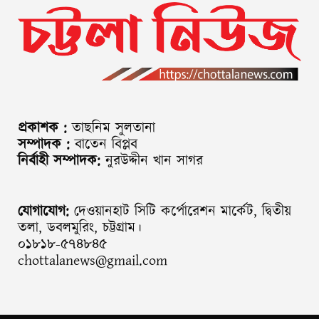
প্রকাশক :
তাছনিম সুলতানা
সম্পাদক :
বাতেন বিপ্লব
নির্বাহী সম্পাদক:
নুরউদ্দীন খান সাগর
যোগাযোগ:
দেওয়ানহাট সিটি কর্পোরেশন মার্কেট, দ্বিতীয়
তলা, ডবলমুরিং, চট্টগ্রাম।
০১৮১৮-৫৭৪৮৪৫
chottalanews@gmail.com