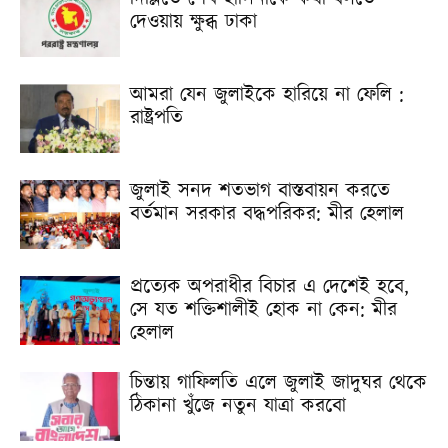
দেওয়ায় ক্ষুব্ধ ঢাকা
আমরা যেন জুলাইকে হারিয়ে না ফেলি :
রাষ্ট্রপতি
জুলাই সনদ শতভাগ বাস্তবায়ন করতে
বর্তমান সরকার বদ্ধপরিকর: মীর হেলাল
প্রত্যেক অপরাধীর বিচার এ দেশেই হবে,
সে যত শক্তিশালীই হোক না কেন: মীর
হেলাল
চিন্তায় গাফিলতি এলে জুলাই জাদুঘর থেকে
ঠিকানা খুঁজে নতুন যাত্রা করবো